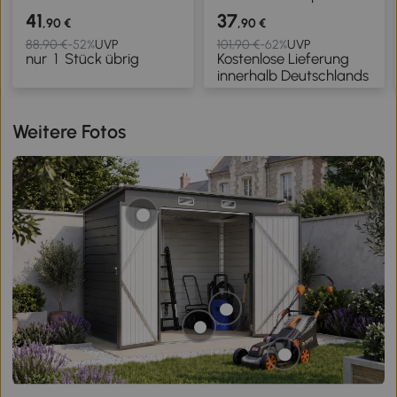
Boden, einfacher
Pflanzbereiche, offener
41
37
,90 €
,90 €
Aufbau, 95L x 90,5B x
Boden, einfacher
88,90 €
-52%
UVP
101,90 €
-62%
UVP
nur
1
Stück übrig
Kostenlose Lieferung
29,8H cm, Grau
Aufbau, 183 x 47 x
innerhalb Deutschlands
40cm, Grün
Weitere Fotos