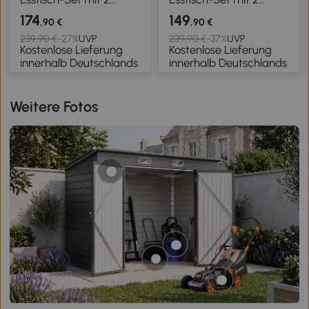
Stühlen, Küchentisch für
Stühlen, Küchentisch für
174
149
,90 €
,90 €
kompakte Räume,
kompakte Räume,
239,90 €
-27%
UVP
239,90 €
-37%
UVP
Kostenlose Lieferung
Kostenlose Lieferung
gepolsterte Stühle,
gepolsterte Stühle,
innerhalb Deutschlands
innerhalb Deutschlands
platzsparend, MDF,
platzsparend, MDF,
Naturholz
Weiß
Weitere Fotos