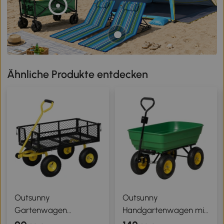
Ähnliche Produkte entdecken
Outsunny
Outsunny
Gartenwagen
Handgartenwagen mit
Transportwagen 4
kippbarer Mulde 75°