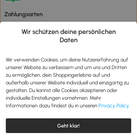
Zahlungsarten
Wir schützen deine persönlichen
Daten
Klimaschutz
Wir verwenden Cookies, um deine Nutzererfahrung auf
unserer Website zu verbessern und um uns und Dritten
Aosom-App
zu ermöglichen, dein Shoppingerlebnis auf und
außerhalb unserer Website individuell und einzigartig zu
gestalten. Du kannst alle Cookies akzeptieren oder
Google Play
individuelle Einstellungen vornehmen. Mehr
Informationen dazu findest du in unseren
Privacy Policy
.
Tel.: +49 40 87408465
Geht klar!
E-Mail:
kontakt@aosom.de
Telefonservice Mo.-Fr. 9:00-17:30 Uhr