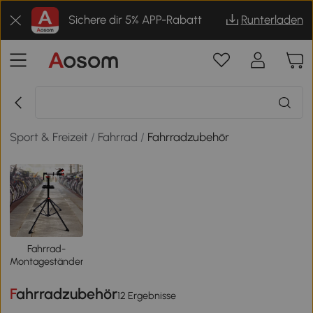
Sichere dir 5% APP-Rabatt
Runterladen
Sport & Freizeit
/
Fahrrad
/
Fahrradzubehör
Fahrrad-
Montageständer
Fahrradzubehör
12 Ergebnisse