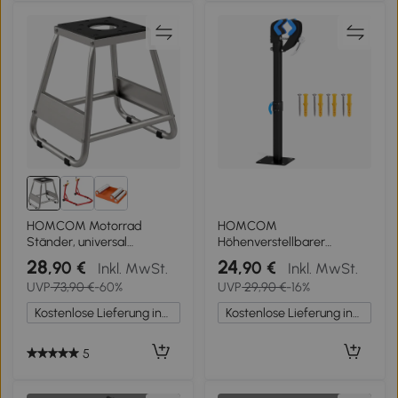
HOMCOM Motorrad
HOMCOM
Ständer, universal
Höhenverstellbarer
Motorrad Halterung bis
Fahrrad-Reparaturständer,
28
24
,90 €
,90 €
Inkl. MwSt.
Inkl. MwSt.
500kg belastbar,
360°-drehbare Klemme,
UVP
73,90 €
-60%
UVP
29,90 €
-16%
Motorradständer Stahl
max. Belastung 25 kg, 41-
Grau
60x13x13 cm, schwarz
Kostenlose Lieferung innerhalb Deutschlands
Kostenlose Lieferung innerhalb Deutschlands
5