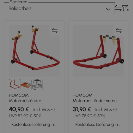
Sortieren
Beliebtheit
HOMCOM
HOMCOM
Motorradständer
Motorradständer vorne
vorne/hinten
Montageständer
40
31
,90 €
,90 €
Inkl. MwSt.
Inkl. MwSt.
Montageständer
Motorradheber bis 544 kg
UVP
82,90 €
-50%
UVP
78,90 €
-59%
Motorradheber bis 544 kg
Stahl Rot
Stahl Rot
Kostenlose Lieferung innerhalb Deutschlands
Kostenlose Lieferung innerhalb Deutschlands