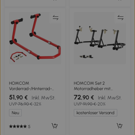
HOMCOM
HOMCOM Set 2
Vorderrad-/Hinterrad-
Motorradheber mit
Ständer 390 kg Motorrad-
Dreiecksstützstruktur aus
51
72
,90 €
,90 €
Inkl. MwSt.
Inkl. MwSt.
Werkstattständer
Stahl, Rollen und U- und L-
UVP
76,90 €
-32%
UVP
91,90 €
-20%
verstellbarer Stahlarm, U-
Gabeln, Schwarz
+ L-Gabel, Rot
Neu
kostenloser Versand
5