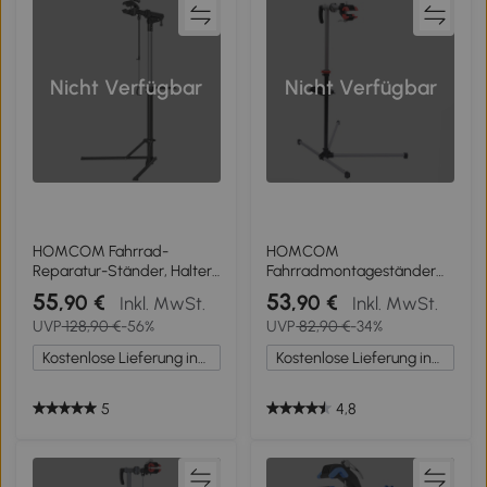
Nicht Verfügbar
Nicht Verfügbar
HOMCOM Fahrrad-
HOMCOM
Reparatur-Ständer, Halter
Fahrradmontageständer
für Fahrräder zum Warten
Reparaturständer
55
53
,90 €
,90 €
Inkl. MwSt.
Inkl. MwSt.
und Reparieren, 40 kg
Montageständer mit
UVP
128,90 €
-56%
UVP
82,90 €
-34%
belastbar,
Werkzeugablage
höhenverstellbar, Schwarz
Kostenlose Lieferung innerhalb Deutschlands
Kostenlose Lieferung innerhalb Deutschlands
5
4,8