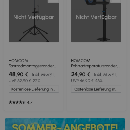
Nicht Verfügbar
Nicht Verfügbar
HOMCOM
HOMCOM
Fahrradmontageständer
Fahrradreparaturständer,
Zentrierständer
höhenverstellbar, max.
48
24
,90 €
,90 €
Inkl. MwSt.
Inkl. MwSt.
Fahrradständer
25kg Belastung, Montage
UVP
62,90 €
-22%
UVP
46,90 €
-46%
Reparaturständer
Wartung Reparatur
vierbeinig mit
Mountainbikes, Rennräder
Kostenlose Lieferung innerhalb Deutschlands
Kostenlose Lieferung innerhalb Deutschlands
Werkzeugablage
4,7