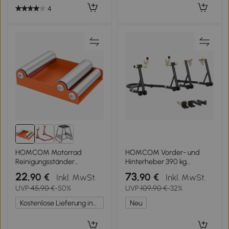
4
HOMCOM Motorrad
HOMCOM Vorder- und
Reinigungsständer
Hinterheber 390 kg
Rollenständer Rad
Werkstattständer Motorrad
22
73
,90 €
,90 €
Inkl. MwSt.
Inkl. MwSt.
Drehhilfe Fahrrad <485 lb &
verstellbarer Stahlarm, U-
UVP
45,90 €
-50%
UVP
109,90 €
-32%
Reifenbreite <180 mm
+ L-Gabel, schwarz
Orange
Kostenlose Lieferung innerhalb Deutschlands
Neu