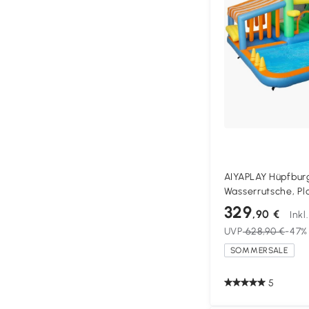
AIYAPLAY Hüpfburg
Wasserrutsche, P
Kletterwand, für 
329
,90 €
Inkl
360 x 315 x 195 cm
UVP
628,90 €
-47%
SOMMERSALE
5