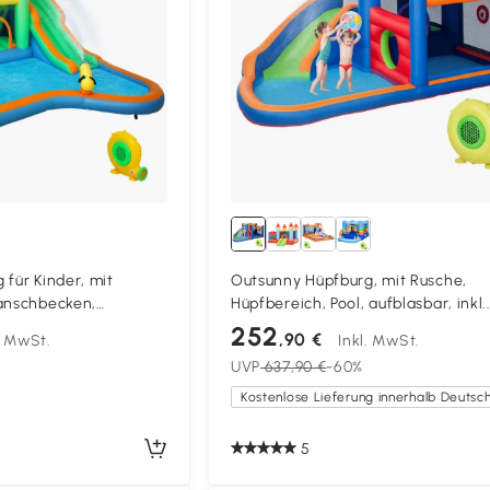
 für Kinder, mit
Outsunny Hüpfburg, mit Rusche,
lanschbecken,
Hüpfbereich, Pool, aufblasbar, inkl.
drinnen und draußen,
Elektropumpe, für bis 3 Kinder, 380
252
,90 €
. MwSt.
Inkl. MwSt.
, Bunt
x 170 cm
UVP
637,90 €
-60%
5