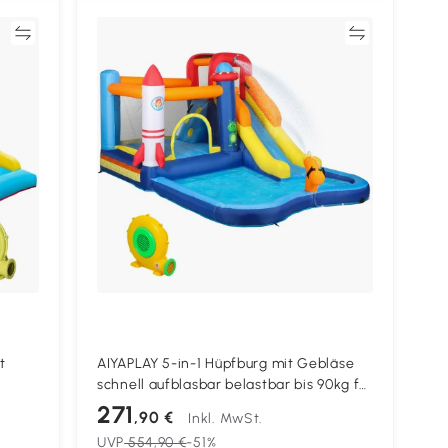
en
Vergleichen
t
AIYAPLAY 5-in-1 Hüpfburg mit Gebläse
schnell aufblasbar belastbar bis 90kg für
3-8 Jahre 3,6x 2,5x1,95m Mehrfarbig
271
,90 €
Inkl. MwSt.
t
UVP
554,90 €
-51%