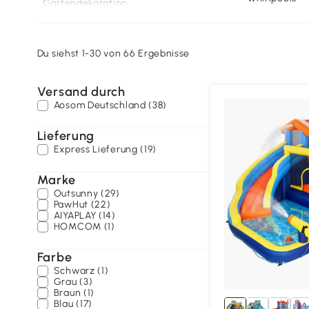
Gartendekoration
Ordnung im Garten
Gewächshaus & Gärtnern
Du siehst 1-30 von 66 Ergebnisse
Gartenpavillons
Gartenmöbel
Versand durch
Aosom Deutschland (38)
Lieferung
Express Lieferung (19)
Marke
Outsunny (29)
PawHut (22)
AIYAPLAY (14)
HOMCOM (1)
Farbe
Schwarz (1)
Grau (3)
Braun (1)
Blau (17)