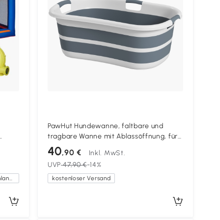
PawHut Hundewanne, faltbare und
tragbare Wanne mit Ablassöffnung, für
 x 340
kleine Hunde und Welpen, Grau
40
,90 €
Inkl. MwSt.
UVP
47,90 €
-14%
Kostenlose Lieferung innerhalb Deutschlands
kostenloser Versand