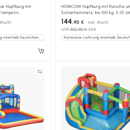
ar Hüpfburg mit
HOMCOM Hüpfburg mit Rutsche u
Trampolin
Sicherheitsnetz, bis 100 kg, 3-10 Ja
llebad Wasserpistole
300x180x160cm
144
,90 €
. MwSt.
Inkl. MwSt.
Blau
UVP
332,90 €
-56%
Kostenlose Lieferung innerhalb Deutschlands
Vergleichen
Vergleich