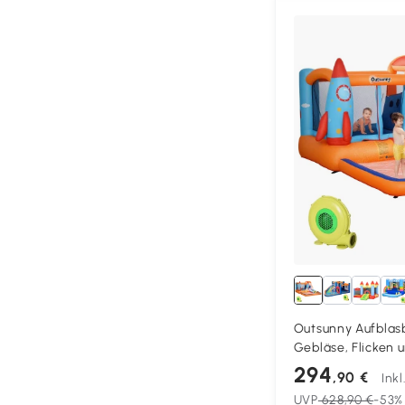
Outsunny Aufblasb
Gebläse, Flicken 
Befestigungsmater
294
,90 €
Ink
x 185 cm, Mehrfar
UVP
628,90 €
-53%