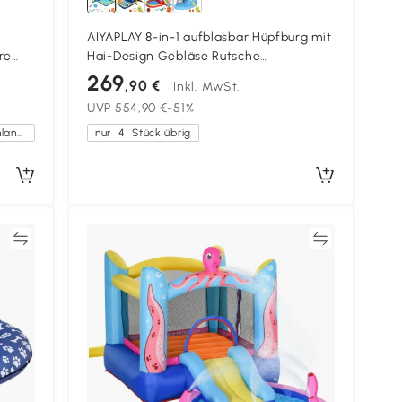
AIYAPLAY 8-in-1 aufblasbar Hüpfburg mit
re
Hai-Design Gebläse Rutsche
en
Planschbecken Trampolin für 3–8 Jahre
269
,90 €
Inkl. MwSt.
405x345x235cm Mehrfarbig
UVP
554,90 €
-51%
Kostenlose Lieferung innerhalb Deutschlands
nur
4
Stück übrig
en
Vergleichen