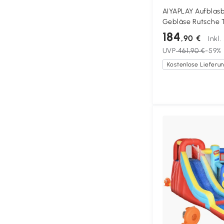
AIYAPLAY Aufblasb
Gebläse Rutsche 
Planschbecken/Bä
184
,90 €
Inkl
342x255x209 cm 
UVP
461,90 €
-59%