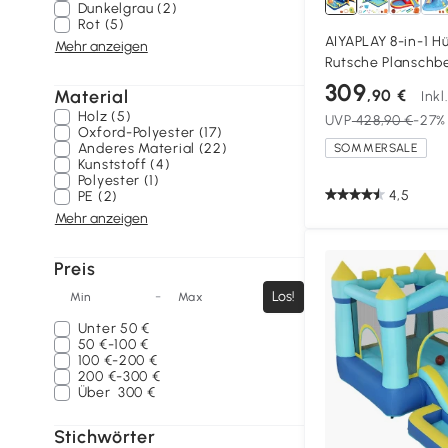
Dunkelgrau (2)
Rot (5)
AIYAPLAY 8-in-1 H
Mehr anzeigen
Rutsche Planschb
Kletterwand für I
309
Material
,90 €
Ink
350x325x210cm M
Holz (5)
UVP
428,90 €
-27%
Oxford-Polyester (17)
Anderes Material (22)
SOMMERSALE
Kunststoff (4)
Polyester (1)
4,5
PE (2)
Mehr anzeigen
Preis
-
Los!
Min
Max
Unter
50 €
50 €-100 €
100 €-200 €
200 €-300 €
Über
300 €
Stichwörter