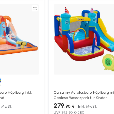
Vergleichen
Vergleich
are Hüpfburg inkl.
Outsunny Aufblasbare Hüpfburg mi
und
Gebläse Wasserpark für Kinder
ial, 350 cm x 250 cm
aufblasbare Rutsche Indoor und
279
,90 €
l. MwSt.
Inkl. MwSt.
big
Outdoor Kletterwand Trampolin mi
UVP
392,90 €
-28%
Tragetasche für Kinder von 3 bis 8