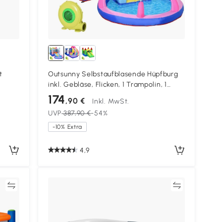
t
Outsunny Selbstaufblasende Hüpfburg
inkl. Gebläse, Flicken, 1 Trampolin, 1
unde
Wasserbecken, 1 Rutsche, 360 x 175 x 180
174
,90 €
Inkl. MwSt.
cm
UVP
387,90 €
-54%
-10% Extra
4,9
en
Vergleichen