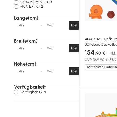
SOMMERSALE (5)
-10% Extra (2)
Länge(cm)
-
Los!
Min
Max
AIYAPLAY Hüpfbur
Breite(cm)
Bällebad Basketba
-
Los!
Min
Max
90kg für 3-8 Jahr
154
,90 €
Inkl
UVP
369,90 €
-58%
Höhe(cm)
-
Los!
Min
Max
Verfügbarkeit
Verfügbar (29)