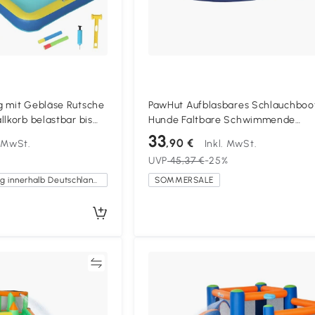
g mit Gebläse Rutsche
PawHut Aufblasbares Schlauchboo
llkorb belastbar bis
Hunde Faltbare Schwimmende
e 364x173x182cm Blau
Wassermatte Hund mit Griff für H
33
,90 €
. MwSt.
Inkl. MwSt.
bis 40kg 155x104x25cm Blau
UVP
45,37 €
-25%
Kostenlose Lieferung innerhalb Deutschlands
SOMMERSALE
Vergleichen
Vergleich