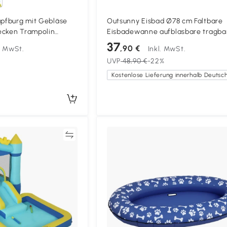
üpfburg mit Gebläse
Outsunny Eisbad Ø78 cm Faltbare
ecken Trampolin
Eisbadewanne aufblasbare tragba
ndoor Outdoor
Eistonne 280L mit 3 Isolierschicht
37
,90 €
l. MwSt.
Inkl. MwSt.
ehrfarbig
Abdeckung, Schwarz
UVP
48,90 €
-22%
Vergleichen
Vergleich