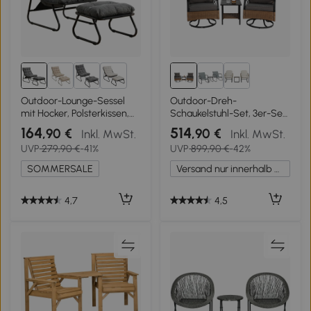
3+
Outdoor-Lounge-Sessel
Outdoor-Dreh-
mit Hocker, Polsterkissen,
Schaukelstuhl-Set, 3er-Set
Sling-Gewebe,
mit 1 Tisch und 2
164
514
,90 €
,90 €
Inkl. MwSt.
Inkl. MwSt.
Stahlrahmen, Grau
Schaukelstühlen, 360°
UVP
279,90 €
-41%
UVP
899,90 €
-42%
Dreh- und
Schaukelfunktion,
SOMMERSALE
Versand nur innerhalb Deutschlands
Braun+Grau
4,7
4,5