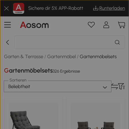
Sichere dir 5% APP-Rabatt
Runterladen
Garten & Terrasse
/
Gartenmöbel
/
Gartenmöbelsets
Gartenmöbelsets
326 Ergebnisse
Sortieren
Beliebtheit