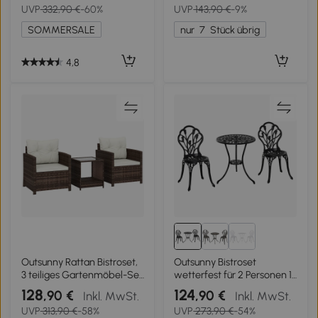
UVP
332,90 €
-60%
UVP
143,90 €
-9%
SOMMERSALE
nur
7
Stück übrig
4,8
Outsunny Rattan Bistroset,
Outsunny Bistroset
3 teiliges Gartenmöbel-Set
wetterfest für 2 Personen 1
mit 2 Sessel, 2-Ebene
Tisch+2 Stühle mit
128
124
,90 €
,90 €
Inkl. MwSt.
Inkl. MwSt.
Glastisch, abnehmbar
Schirmloch für mehrere
UVP
313,90 €
-58%
UVP
273,90 €
-54%
Sitzkissen Cremeweiß
Orte Aluminium Schwarz