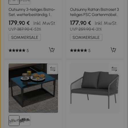
Outsunny 3-teiliges Bistro-
Outsunny Rattan Bistroset 3
Set, wetterbeständig, 1
teiliges FSC Gartenmöbel-
Beistelltisch, 2 Stühle, 62
Set mit 2 Sessel, Lamell-
179
177
,90 €
,90 €
Inkl. MwSt.
Inkl. MwSt.
cm x 65 cm x 78 cm,
Holztisch, dicke waschbare
UVP
387,90 €
-53%
UVP
259,90 €
-31%
Sand+Dunkelgrau
Kissen Stahlrahmen
SOMMERSALE
SOMMERSALE
5
5