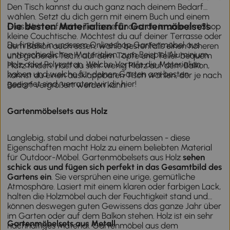
Den Tisch kannst du auch ganz nach deinem Bedarf
wählen. Setzt du dich gern mit einem Buch und einem
Die besten Materialien für Gartenmöbelsets
Glas Wein auf deine Terrasse, findest du in unserem Shop
kleine Couchtische. Möchtest du auf deiner Terrasse oder
Du findest in unserem Onlineshop Gartenmöbel aus
dem Balkon auch essen, wähle bestenfalls einen höheren
unterschiedlichen Materialien, zum Beispiel Aluminium,
und größeren Tisch, auf dem Töpfe und Teller bequem
Holz oder Polyrattan. Welche Vorteile die Materialien
Platz finden. Hast du sehr wenig Platz auf dem Balkon,
haben und welche für deinen Garten am besten
kannst du einen ausklappbaren Tisch wählen, der je nach
geeignet sind, verraten wir dir hier!
Bedarf vergrößert werden kann.
Gartenmöbelsets aus Holz
Langlebig, stabil und dabei naturbelassen - diese
Eigenschaften macht Holz zu einem beliebten Material
für Outdoor-Möbel. Gartenmöbelsets aus Holz
sehen
schick aus und fügen sich perfekt in das Gesamtbild des
Gartens ein
. Sie versprühen eine urige, gemütliche
Atmosphäre. Lasiert mit einem klaren oder farbigen Lack,
halten die Holzmöbel auch der Feuchtigkeit stand und
können deswegen guten Gewissens das ganze Jahr über
im Garten oder auf dem Balkon stehen. Holz ist ein sehr
Gartenmöbelsets aus Metall
nachhaltiges Material. Gartenmöbel aus dem