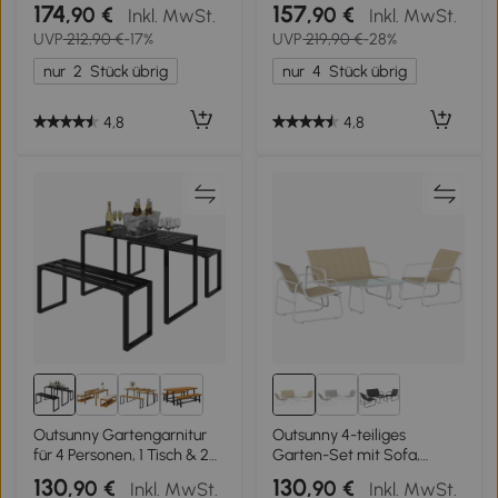
teilig, 2-Sitzer-Sofa, 2
Balkonmöbel Set
174
157
,90 €
,90 €
Inkl. MwSt.
Inkl. MwSt.
Sessel, Couchtisch, mit
Mosaiktisch+faltbare
UVP
212,90 €
-17%
UVP
219,90 €
-28%
Latten, 112x60x75cm, Grün
Stühle Metall Keramikfliese
Mehrfarbig
nur
2
Stück übrig
nur
4
Stück übrig
4,8
4,8
Outsunny Gartengarnitur
Outsunny 4-teiliges
für 4 Personen, 1 Tisch & 2
Garten-Set mit Sofa,
Bänke, Metall, Schwarz
Sesseln, Tisch, Khaki und
130
130
,90 €
,90 €
Inkl. MwSt.
Inkl. MwSt.
Weiß