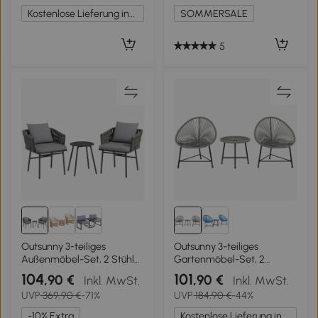
Kostenlose Lieferung innerhalb Deutschlands
SOMMERSALE
5
Outsunny 3-teiliges
Outsunny 3-teiliges
Außenmöbel-Set, 2 Stühle,
Gartenmöbel-Set, 2
1 Tisch, Bistro-Set, Kunst-
Kunststoffrattan-Stühle, 1
104
101
,90 €
,90 €
Inkl. MwSt.
Inkl. MwSt.
Rattan, Stahlrahmen,
Tisch mit Glasplatte,
UVP
369,90 €
-71%
UVP
184,90 €
-44%
Metalltisch, 4 Kissen, Grau
Stahlrahmen, Outdoor-
Sitzmöbel, Grau
-10% Extra
Kostenlose Lieferung innerhalb Deutschlands