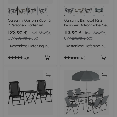
1+
1+
Outsunny Gartenmöbel für
Outsunny Bistroset für 2
2 Personen Gartenset
Personen Balkonmöbel Set
Sitzgruppe Balkonset
Bistrotisch mit 2 Stühlen
123
113
,90 €
,90 €
Inkl. MwSt.
Inkl. MwSt.
Balkonmöbel Set Garnitur
Schwarz
UVP
276,90 €
-55%
UVP
291,90 €
-60%
Tisch Stuhl Bronze
Kostenlose Lieferung innerhalb Deutschlands
Kostenlose Lieferung innerhalb Deutschlands
4,8
4,8