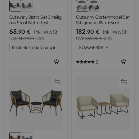
Outsunny Bistro Set 3-teilig
Outsunny Gartenmöbel Set
aus Stahl Wetterfest
Sitzgruppe 119 x 68cm
Gartenmöbel Set mit
Glastisch mit 6
65
182
,90 €
,90 €
Inkl. MwSt.
Inkl. MwSt.
klappbar Bistrotisch
Klappstühlen
UVP
147,90 €
-55%
UVP
369,90 €
-50%
Becherhalter
Sonnenschirm
Gartenstühlen Schwarz
Wasserwellenmuster Grau
Kostenlose Lieferung innerhalb Deutschlands
SOMMERSALE
5