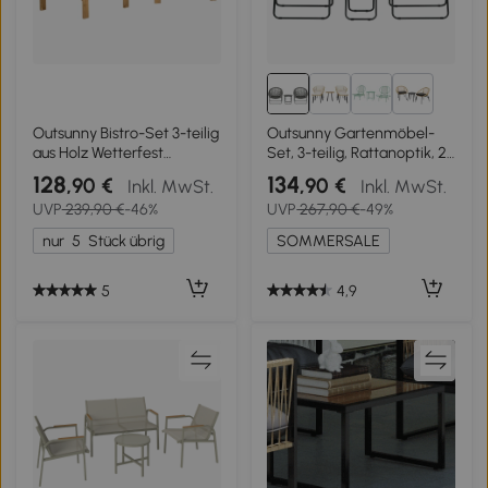
1+
Outsunny Bistro-Set 3-teilig
Outsunny Gartenmöbel-
aus Holz Wetterfest
Set, 3-teilig, Rattanoptik, 2
Gartenmöbel Set mit
Stühle, 1 Tisch, klappbar,
128
134
,90 €
,90 €
Inkl. MwSt.
Inkl. MwSt.
Lamellendesign
Grau
UVP
239,90 €
-46%
UVP
267,90 €
-49%
Sonnenschirmloch Braun
nur
5
Stück übrig
SOMMERSALE
5
4,9