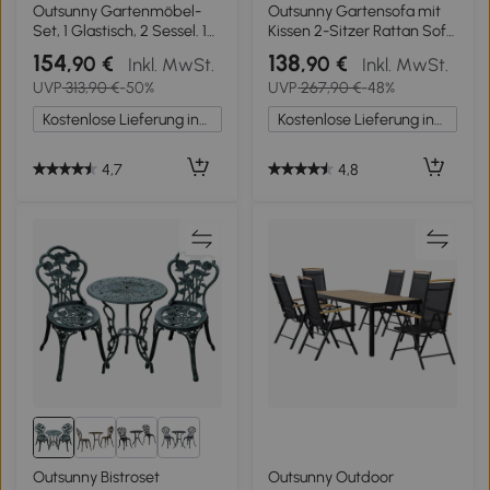
Outsunny Gartenmöbel-
Outsunny Gartensofa mit
Set, 1 Glastisch, 2 Sessel. 1
Kissen 2-Sitzer Rattan Sofa
Sofa, wetterbeständig,114
Lounge Sofa Outdoor
154
138
,90 €
,90 €
Inkl. MwSt.
Inkl. MwSt.
cm x 70 cm x 67 cm,
Balkon Sofa 112 x 72 x 76
UVP
313,90 €
-50%
UVP
267,90 €
-48%
Grau+Beige
cm Grau
Kostenlose Lieferung innerhalb Deutschlands
Kostenlose Lieferung innerhalb Deutschlands
4,7
4,8
1+
Outsunny Bistroset
Outsunny Outdoor