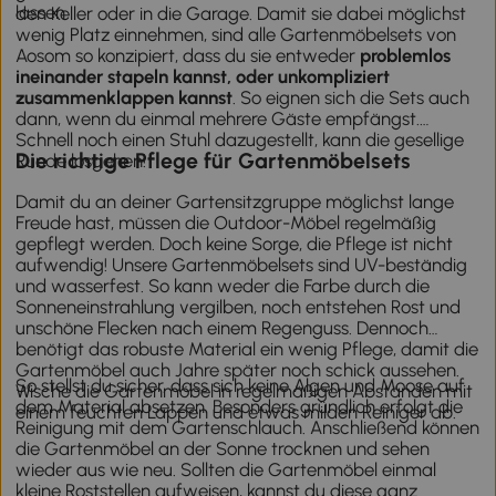
lassen
den Keller oder in die Garage. Damit sie dabei möglichst
wenig Platz einnehmen, sind alle Gartenmöbelsets von
Aosom so konzipiert, dass du sie entweder
problemlos
ineinander stapeln kannst, oder unkompliziert
zusammenklappen kannst
. So eignen sich die Sets auch
dann, wenn du einmal mehrere Gäste empfängst.
Schnell noch einen Stuhl dazugestellt, kann die gesellige
Die richtige Pflege für Gartenmöbelsets
Runde losgehen!
Damit du an deiner Gartensitzgruppe möglichst lange
Freude hast, müssen die Outdoor-Möbel regelmäßig
gepflegt werden. Doch keine Sorge, die Pflege ist nicht
aufwendig! Unsere Gartenmöbelsets sind UV-beständig
und wasserfest. So kann weder die Farbe durch die
Sonneneinstrahlung vergilben, noch entstehen Rost und
unschöne Flecken nach einem Regenguss. Dennoch
benötigt das robuste Material ein wenig Pflege, damit die
Gartenmöbel auch Jahre später noch schick aussehen.
So stellst du sicher, dass sich keine Algen und Moose auf
Wische die Gartenmöbel in regelmäßigen Abständen mit
dem Material absetzen. Besonders gründlich erfolgt die
einem feuchten Lappen und etwas milden Reiniger ab.
Reinigung mit dem Gartenschlauch. Anschließend können
die Gartenmöbel an der Sonne trocknen und sehen
wieder aus wie neu. Sollten die Gartenmöbel einmal
kleine Roststellen aufweisen, kannst du diese ganz