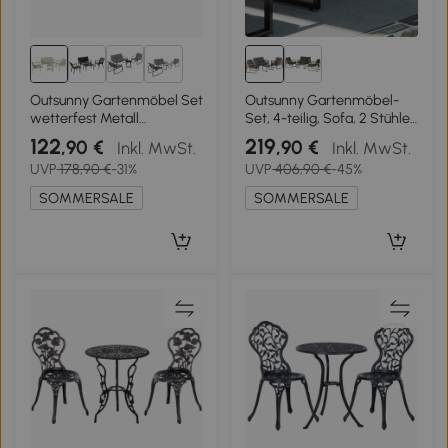
3+
Outsunny Gartenmöbel Set
Outsunny Gartenmöbel-
wetterfest Metall
Set, 4-teilig, Sofa, 2 Stühle,
Sitzgruppe für 4 Personen
Tisch mit Glasplatte,
122
219
,90 €
,90 €
Inkl. MwSt.
Inkl. MwSt.
Gartenlounge mit 2er-Sofa
Metallgestell, Polyrattan,
UVP
178,90 €
-31%
UVP
406,90 €
-45%
2 Sesseln Beistelltisch Grün
Anthrazit
SOMMERSALE
SOMMERSALE