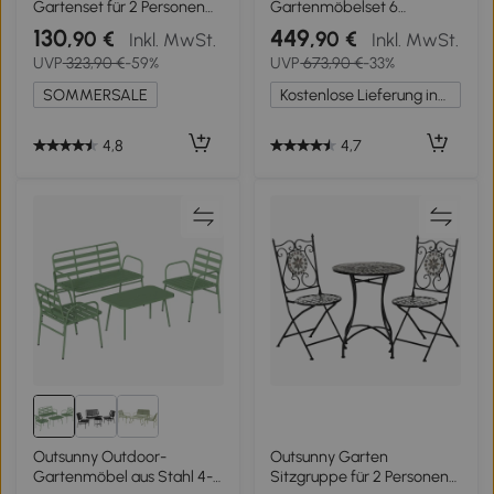
Gartenset für 2 Personen
Gartenmöbelset 6
Balkonmöbel Set
Personen,
130
449
,90 €
,90 €
Inkl. MwSt.
Inkl. MwSt.
Gussaluminium Antik Grün
Aluminiumrahmen, 190 cm
UVP
323,90 €
-59%
UVP
673,90 €
-33%
Tisch, 6 klappbare und
verstellbare Stühle,
SOMMERSALE
Kostenlose Lieferung innerhalb Deutschlands
Schwarz
4,8
4,7
Outsunny Outdoor-
Outsunny Garten
Gartenmöbel aus Stahl 4-
Sitzgruppe für 2 Personen