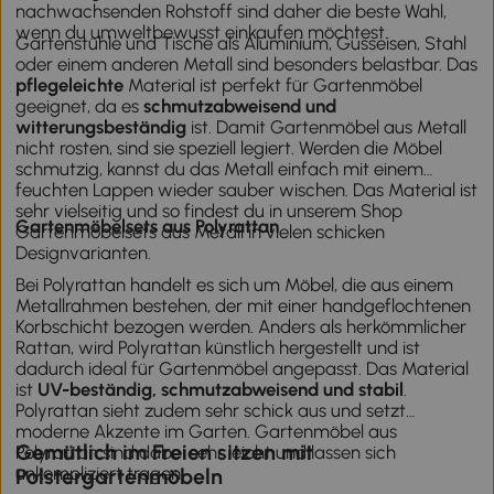
nachwachsenden Rohstoff sind daher die beste Wahl,
wenn du umweltbewusst einkaufen möchtest.
Gartenstühle und Tische als Aluminium, Gusseisen, Stahl
oder einem anderen Metall sind besonders belastbar. Das
pflegeleichte
Material ist perfekt für Gartenmöbel
geeignet, da es
schmutzabweisend und
witterungsbeständig
ist. Damit Gartenmöbel aus Metall
nicht rosten, sind sie speziell legiert. Werden die Möbel
schmutzig, kannst du das Metall einfach mit einem
feuchten Lappen wieder sauber wischen. Das Material ist
sehr vielseitig und so findest du in unserem Shop
Gartenmöbelsets aus Polyrattan
Gartenmöbelsets aus Metall in vielen schicken
Designvarianten.
Bei Polyrattan handelt es sich um Möbel, die aus einem
Metallrahmen bestehen, der mit einer handgeflochtenen
Korbschicht bezogen werden. Anders als herkömmlicher
Rattan, wird Polyrattan künstlich hergestellt und ist
dadurch ideal für Gartenmöbel angepasst. Das Material
ist
UV-beständig, schmutzabweisend und stabil
.
Polyrattan sieht zudem sehr schick aus und setzt
moderne Akzente im Garten. Gartenmöbel aus
Gemütlich im Freien sitzen mit
Polyrattan sind dabei sehr leicht und lassen sich
unkompliziert tragen.
Polstergartenmöbeln