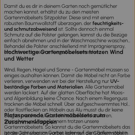
Damit du es dir in deinem Garten noch gemütlicher
machen kannst, erhältst du zu den meisten
Gartenmöbelsets Sitzpolster. Diese sind mit einem
robusten Baumwollstoff überzogen, der
feuchtigkeits-
und schmutzabweisend
ist. Sollte dennoch einmal
Schmutz auf die Polster gelangen, kannst du die Bezüge
einfach abnehmen und in der Waschmaschine waschen.
Behandel die Polster anschließend mit Imprägnierspray,
Hochwertige Gartenmöbelsets trotzen Wind
um Schmutzansammlungen zu vermeiden.
und Wetter
Wind, Regen, Hagel und Sonne - Gartenmöbel müssen so
einiges aushalten können. Damit die Möbel nicht an Farbe
verlieren, verwenden wir bei der Herstellung nur
UV-
beständige Farben und Materialien
. Alle Gartenmöbel
werden lackiert. Auf der glatten Oberfläche hat Moos-
und Algenbildung keine Chance. Nach einem Regenguss
trocknen die Möbel schnell. Über aufgeschwemmtes Holz
oder Rostflecken an Möbeln aus Alu musst du dir keine
Platzsparende Gartenmöbelsets zum
Sorgen machen. Und auch herabfallenden Ästen,
Steinchen und Hagelkörnern trotzen unsere
Zusammenklappen
Gartenmöbelsets. So kannst du die Gartenmöbelsets das
ganze Jahr über im Garten oder auf dem Balkon stehen
Ist die Gartensaison vorbei, kommen die Gartenmöbel in