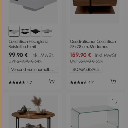
Couchtisch Hochglanz,
Quadratischer Couchtisch
Beistelltisch mit
78x78 cm, Modernes
abnehmbarer
Design mit Unterablage
99
159
,90 €
,90 €
Inkl. MwSt.
Inkl. MwSt.
Aufbewahrungsbox und
fürs Wohnzimmer,
UVP
279,90 €
-64%
UVP
359,90 €
-55%
LED-Lichteffekt, 72×72×30
Naturfarbe
cm, Weiß
Versand nur innerhalb Deutschlands
SOMMERSALE
4,7
4,7