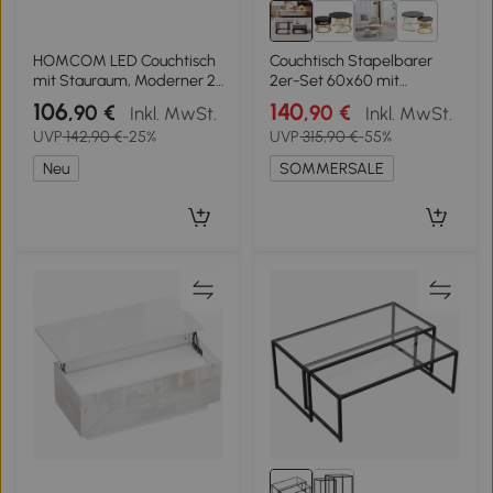
8+
HOMCOM LED Couchtisch
Couchtisch Stapelbarer
mit Stauraum, Moderner 2-
2er-Set 60x60 mit
Ebenen Wohnzimmertisch
Schublade Hochglänzende
106
140
,90 €
,90 €
Inkl. MwSt.
Inkl. MwSt.
mit 2 Schubladen,
Marmoroptik Glasplatte
UVP
142,90 €
-25%
UVP
315,90 €
-55%
Hochglanz Weiß
schwarze Beine schwarz
Neu
SOMMERSALE