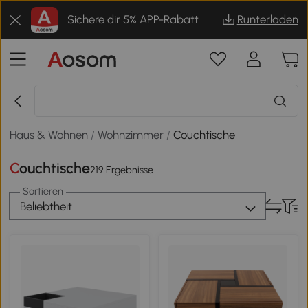
Sichere dir 5% APP-Rabatt
Runterladen
Haus & Wohnen
/
Wohnzimmer
/
Couchtische
Couchtische
219 Ergebnisse
Sortieren
Beliebtheit