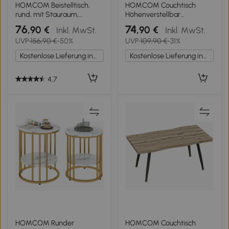
HOMCOM Beistelltisch,
HOMCOM Couchtisch
rund, mit Stauraum,
Höhenverstellbar
Schiebetür, Bambus, Ф60 x
Wohnzimmertisch mit
76
74
,90 €
,90 €
Inkl. MwSt.
Inkl. MwSt.
45 cm, bis 20 kg belastbar
Verstecktem Stauraum für
UVP
156,90 €
-50%
UVP
109,90 €
-31%
Wohnzimmer, 50 x 100 cm,
Weiß
Kostenlose Lieferung innerhalb Deutschlands
Kostenlose Lieferung innerhalb Deutschlands
4,7
HOMCOM Runder
HOMCOM Couchtisch