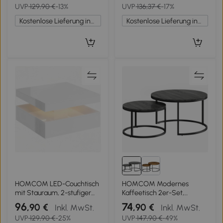
UVP
129,90 €
-13%
UVP
136,37 €
-17%
Metallgestell, 75x75x42
cm, Gold
Kostenlose Lieferung innerhalb Deutschlands
Kostenlose Lieferung innerhalb Deutschlands
HOMCOM LED-Couchtisch
HOMCOM Modernes
mit Stauraum, 2-stufiger
Kaffeetisch 2er-Set,
moderner Tisch mit offener
Stapelbare Beistelltische
96
74
,90 €
,90 €
Inkl. MwSt.
Inkl. MwSt.
Ablage und
mit Metallgestell für
UVP
129,90 €
-25%
UVP
147,90 €
-49%
Fernbedienung, Hochglanz
Wohnzimmer,