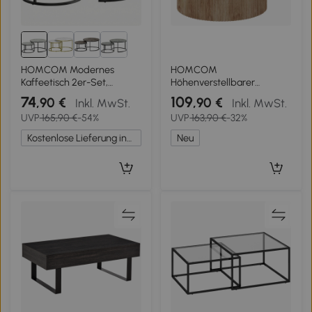
HOMCOM Modernes
HOMCOM
Kaffeetisch 2er-Set,
Höhenverstellbarer
Stapelbare Beistelltische
Couchtisch,
74
109
,90 €
,90 €
Inkl. MwSt.
Inkl. MwSt.
mit Metallgestell für
Wohnzimmertisch mit
UVP
165,90 €
-54%
UVP
163,90 €
-32%
Wohnzimmer,
verstecktem Fach und
Schlafzimmer, Büro, Grau
Soft-Close Klappplatte,
Kostenlose Lieferung innerhalb Deutschlands
Neu
Naturholz