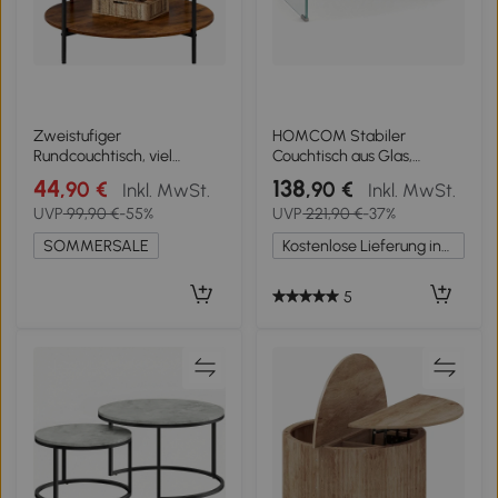
Zweistufiger
HOMCOM Stabiler
Rundcouchtisch, viel
Couchtisch aus Glas,
Stauraum, verstellbare
einteiliges Design, schlicht
44
138
,90 €
,90 €
Inkl. MwSt.
Inkl. MwSt.
Beine, 83x83x44.5 cm,
und modern, 80 x 45 x 35
UVP
99,90 €
-55%
UVP
221,90 €
-37%
Braun
cm, Transparent
SOMMERSALE
Kostenlose Lieferung innerhalb Deutschlands
5