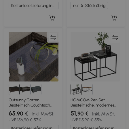
Weiß
Schlafzimmer, Büro,
Kostenlose Lieferung innerhalb Deutschlands
nur
5
Stück übrig
Schwarz
Outsunny Garten
HOMCOM 2er-Set
Beistelltisch Couchtisch
Beistelltische, modernes
Gartentisch Balkontisch
Design, stapelbar,
65
51
,90 €
,90 €
Inkl. MwSt.
Inkl. MwSt.
Polyrattan Braun 85 x 50 x
Glastisch, Schwarz
UVP
156,90 €
-57%
UVP
115,90 €
-55%
39 cm
Kostenlose Lieferung innerhalb Deutschlands
Kostenlose Lieferung innerhalb Deutschlands