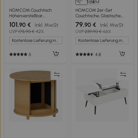
HOMCOM Couchtisch
HOMCOM 2er-Set
Höhenverstellbar,
Couchtische, Glastische,
Moderner
mit pulverbeschichtetem
101
79
,90 €
,90 €
Inkl. MwSt.
Inkl. MwSt.
Wohnzimmertisch mit
Stahl, Schwarz +
UVP
175,90 €
-42%
UVP
239,90 €
-66%
verstecktem Stauraum und
Transparent
2 Schubladen, Hochglanz
Kostenlose Lieferung innerhalb Deutschlands
Kostenlose Lieferung innerhalb Deutschlands
Weiß
5
4,8