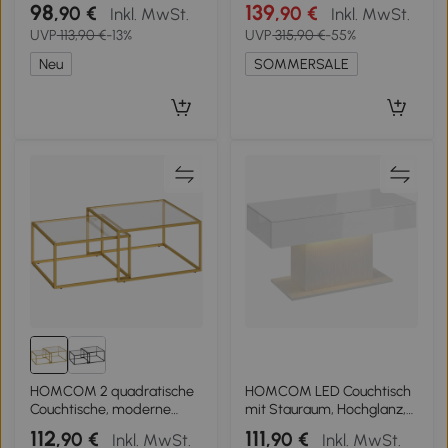
klappbarer Platte und
Glasplatte und vergoldeten
98
139
,90 €
,90 €
Inkl. MwSt.
Inkl. MwSt.
verstecktem Stauraum,
Akzenten, zweiteiliges Set
UVP
113,90 €
-13%
UVP
315,90 €
-55%
gerillte Schiebetür,
mit Schubladen, weiß
Naturholzoptik
Neu
SOMMERSALE
HOMCOM 2 quadratische
HOMCOM LED Couchtisch
Couchtische, moderne
mit Stauraum, Hochglanz,
Nesttische mit gehärteter
Modern, 2 Schubladen &
112
111
,90 €
,90 €
Inkl. MwSt.
Inkl. MwSt.
Glasplatte und
Fernbedienung, Weiß