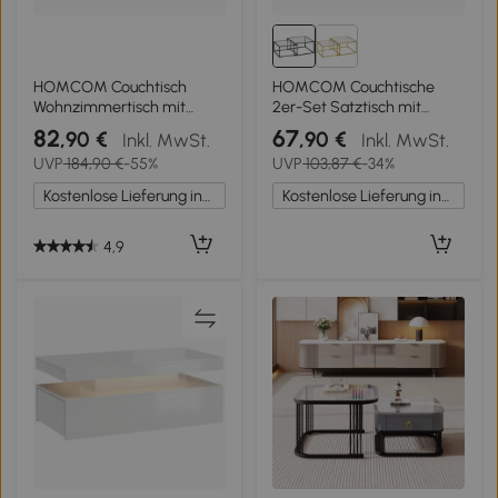
HOMCOM Couchtisch
HOMCOM Couchtische
Wohnzimmertisch mit
2er-Set Satztisch mit
Schublade Modern
gehärteter Glasplatte und
82
67
,90 €
,90 €
Inkl. MwSt.
Inkl. MwSt.
Sofatisch mit
Metallrahmen, für
UVP
184,90 €
-55%
UVP
103,87 €
-34%
Metallrahmen Beistelltisch
Wohnzimmer Schwarz
Kaffeetisch für
Kostenlose Lieferung innerhalb Deutschlands
Kostenlose Lieferung innerhalb Deutschlands
Wohnzimmer 110 x 60 x 40
cm, Dunkelgrau
4,9