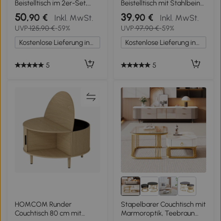
Beistelltisch im 2er-Set,
Beistelltisch mit Stahlbeine,
Couchtische in
4 cm dicker Tischplatte
50
39
,90 €
,90 €
Inkl. MwSt.
Inkl. MwSt.
Marmoroptik mit offenem
Wohnzimmertisch 100 x 50
UVP
125,90 €
-59%
UVP
97,90 €
-59%
Stauraum und
x 45 cm Eiche+Schwarz
Metallrahmen
Kostenlose Lieferung innerhalb Deutschlands
Kostenlose Lieferung innerhalb Deutschlands
5
5
8+
HOMCOM Runder
Stapelbarer Couchtisch mit
Couchtisch 80 cm mit
Marmoroptik, Teebraun