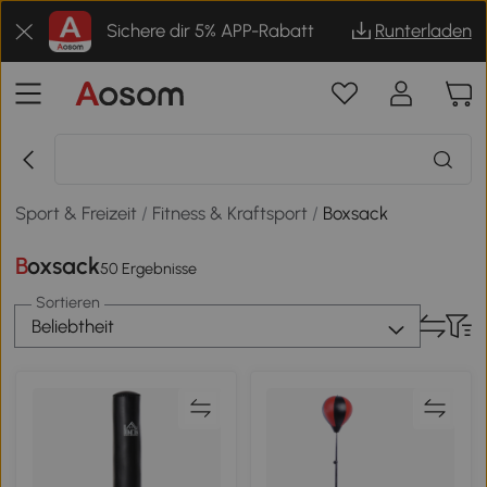
Sichere dir 5% APP-Rabatt
Runterladen
Sport & Freizeit
/
Fitness & Kraftsport
/
Boxsack
Boxsack
50 Ergebnisse
Sortieren
Beliebtheit