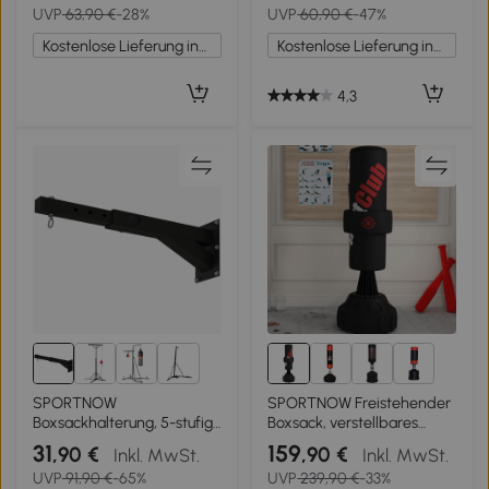
UVP
63,90 €
-28%
UVP
60,90 €
-47%
144cm, Schwarz
Kostenlose Lieferung innerhalb Deutschlands
Kostenlose Lieferung innerhalb Deutschlands
4,3
3+
1+
SPORTNOW
SPORTNOW Freistehender
Boxsackhalterung, 5-stufig
Boxsack, verstellbares
längenverstellbar,
Schagpolster, befüllbare
31
159
,90 €
,90 €
Inkl. MwSt.
Inkl. MwSt.
Wandmontage, bis 60 kg,
Basis bis 50 kg, 57 x 57 x
UVP
91,90 €
-65%
UVP
239,90 €
-33%
Stahl, Schwarz
175 cm, Schwarz