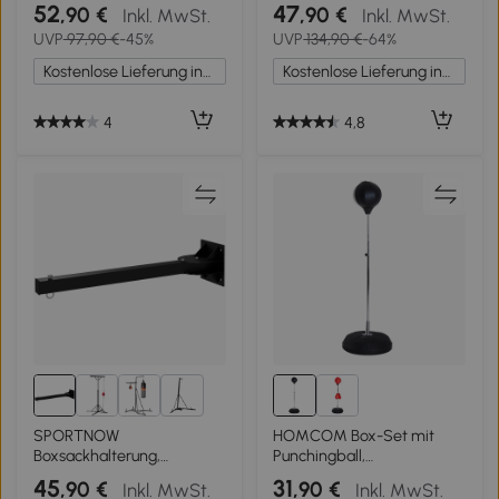
165cm, befüllbarer
136-154 cm
52
47
,90 €
,90 €
Inkl. MwSt.
Inkl. MwSt.
Standfuß, Stahl,
höhenverstellbar mit 1 paar
UVP
97,90 €
-45%
UVP
134,90 €
-64%
Schwarz+Rot+Weiß
Handschuhe Geeignet für
Profis und Anfänger
Kostenlose Lieferung innerhalb Deutschlands
Kostenlose Lieferung innerhalb Deutschlands
Schwarz
4
4,8
3+
SPORTNOW
HOMCOM Box-Set mit
Boxsackhalterung,
Punchingball,
Wandmontage, 9 Winkel,
höhenverstellbar, inkl.
45
31
,90 €
,90 €
Inkl. MwSt.
Inkl. MwSt.
Stahl, bis 100 kg, Schwarz
Boxhandschuhe, 126-