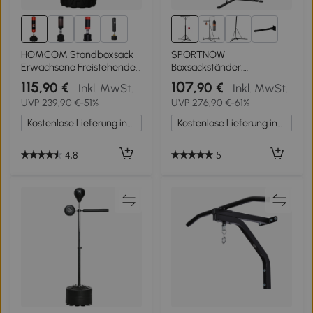
1+
3+
HOMCOM Standboxsack
SPORTNOW
Erwachsene Freistehender
Boxsackständer,
Boxtrainingsgerät
höhenverstellbar, mit
115
107
,90 €
,90 €
Inkl. MwSt.
Inkl. MwSt.
Boxpartner Boxassistent
Speedball, Metallrahmen,
UVP
239,90 €
-51%
UVP
276,90 €
-61%
Training mit Saugfuß
160L x 145B x 175-220H cm,
Schwarz+Rot 60x60x180
Schwarz
Kostenlose Lieferung innerhalb Deutschlands
Kostenlose Lieferung innerhalb Deutschlands
cm
4,8
5