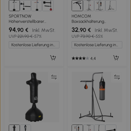
3+
SPORTNOW
HOMCOM
Höhenverstellbarer
Boxsackhalterung
Punchingball, 360° drehbar,
Wandhalterung Boxsack
94
32
,90 €
,90 €
Inkl. MwSt.
Inkl. MwSt.
inkl. Boxbandagen,
Sandsack Halterung
UVP
221,90 €
-57%
UVP
73,90 €
-55%
Schwarz, 80,5 x 48 x 163-
Tragkraft Stahl Schwarz 93
205 cm
x 47 x 51 cm
Kostenlose Lieferung innerhalb Deutschlands
Kostenlose Lieferung innerhalb Deutschlands
4,4