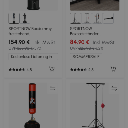
3+
SPORTNOW Boxdummy,
SPORTNOW
freistehend,
Boxsackständer,
höhenverstellbar, schwerer
Boxsackhalterung,
154
84
,90 €
,90 €
Inkl. MwSt.
Inkl. MwSt.
Standfuß, Kunstleder,
höhenverstellbar,
UVP
365,90 €
-57%
UVP
226,90 €
-62%
schwarz+grau+blau, 55 x
freistehend, klappbar,
55 x 178-207 cm
Stahl, 170 x 90 x 225 cm,
Kostenlose Lieferung innerhalb Deutschlands
SOMMERSALE
schwarz
4,8
4,8