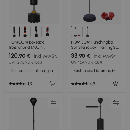
1+
HOMCOM Boxsack
HOMCOM Punchingball
freistehend 170cm
Set Standbox Training Set
Standboxsack mit
125/131/138/145cm
120
33
,90 €
,90 €
Inkl. MwSt.
Inkl. MwSt.
Saugnapf-Basis
höhenverstellbar mit 1 paar
UVP
276,90 €
-56%
UVP
54,90 €
-38%
Kickboxsack schwerer
Handschuhe 1 Pump
Boxing Trainer für
Geeignet für Profis und
Kostenlose Lieferung innerhalb Deutschlands
Kostenlose Lieferung innerhalb Deutschlands
Erwachsene Jugendliche
Anfänger Rot
Fitness Boxsack für
Krafttraining Boxtraining
4,9
4,8
MMA-Training