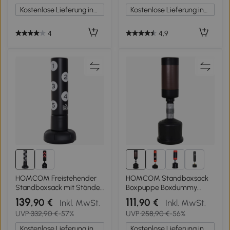
Kostenlose Lieferung innerhalb Deutschlands
Kostenlose Lieferung innerhalb Deutschlands
4
4,9
1+
HOMCOM Freistehender
HOMCOM Standboxsack
Standboxsack mit Ständer
Boxpuppe Boxdummy
und Kunststoff-Pad, 176 cm,
DummyTraining
139
111
,90 €
,90 €
Inkl. MwSt.
Inkl. MwSt.
Geeignet für Profis und
Boxpartner Boxsack Box
UVP
332,90 €
-57%
UVP
258,90 €
-56%
Anfänger, Schwarz
158-186 cm
Höhenverstellbar NEU
Kostenlose Lieferung innerhalb Deutschlands
Kostenlose Lieferung innerhalb Deutschlands