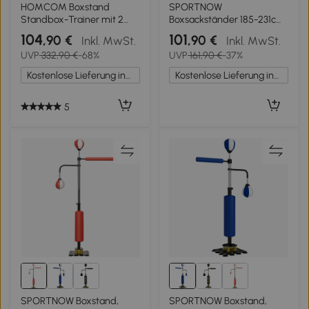
3+
HOMCOM Boxstand
SPORTNOW
Standbox-Trainer mit 2
Boxsackständer 185-231cm
Speedbällen Reflexstange
Höhenverstellbar
104
101
,90 €
,90 €
Inkl. MwSt.
Inkl. MwSt.
und Saugnapf-Basis 160-
Freistehender
UVP
332,90 €
-68%
UVP
161,90 €
-37%
230cm höhenverstellbar
Boxsackhalter mit Boxsack
Geeignet für Erwachsene
Dreiecksbasis
Kostenlose Lieferung innerhalb Deutschlands
Kostenlose Lieferung innerhalb Deutschlands
Jugendlichen Schwarz
Gewichtenhalter
5
SPORTNOW Boxstand,
SPORTNOW Boxstand,