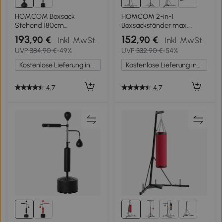
3+
HOMCOM Boxsack
HOMCOM 2-in-1
Stehend 180cm
Boxsackständer max.
Erwachsene Standboxsack
Tragkraft 100 kg, drehbar
193
152
,90 €
,90 €
Inkl. MwSt.
Inkl. MwSt.
Boxdummy Boxsäule
Boxsackhalterung aus Stahl
UVP
384,90 €
-49%
UVP
332,90 €
-54%
Humanoides Design Heavy
mit 20kg Boxsack
Duty Boxsack schwerer
Punchingball, stehend
Kostenlose Lieferung innerhalb Deutschlands
Kostenlose Lieferung innerhalb Deutschlands
Boxsack-Ständer für Profis
höhenverstellbar
und Anfänger Schwarz
Boxsackhalter, für Indoor
Fitness Training, Schwarz
4,7
4,7