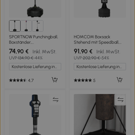
SPORTNOW Punchingball,
HOMCOM Boxsack
Boxständer,
Stehend mit Speedball,
höhenverstellbar 145-180
Reflexstange,
74
91
,90 €
,90 €
Inkl. MwSt.
Inkl. MwSt.
cm, befüllbare Basis,
Höhenverstellbar, für
UVP
134,90 €
-44%
UVP
202,90 €
-54%
Schwarz
Erwachsene, 155-205cm,
Schwarz
Kostenlose Lieferung innerhalb Deutschlands
Kostenlose Lieferung innerhalb Deutschlands
4,7
5