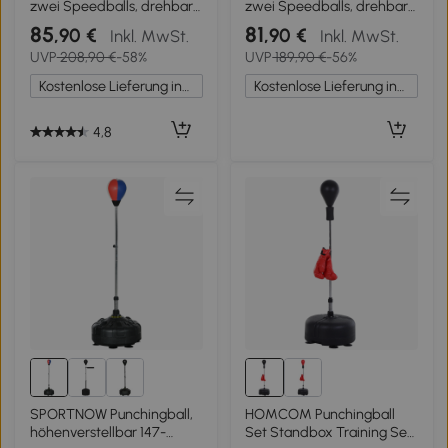
zwei Speedballs, drehbare
zwei Speedballs, drehbare
Boxstange, Kickpolster,
Boxstange, Kickpolster,
85
81
,90 €
,90 €
Inkl. MwSt.
Inkl. MwSt.
höhenverstellbar, Stahl, 107
höhenverstellbar, Stahl, 107
UVP
208,90 €
-58%
UVP
189,90 €
-56%
x 36 x 140-205cm
x 36 x 140-205 cm, Blau
Kostenlose Lieferung innerhalb Deutschlands
Kostenlose Lieferung innerhalb Deutschlands
4,8
SPORTNOW Punchingball,
HOMCOM Punchingball
höhenverstellbar 147-
Set Standbox Training Set