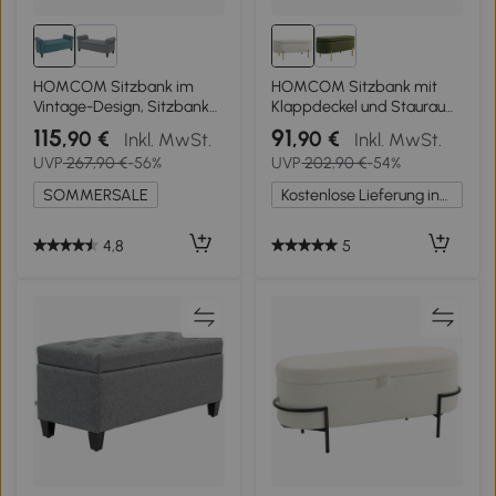
HOMCOM Sitzbank im
HOMCOM Sitzbank mit
Vintage-Design, Sitzbank
Klappdeckel und Stauraum,
mit Stauraum, Samtoptik,
Stoffbezug, Metall,
115
91
,90 €
,90 €
Inkl. MwSt.
Inkl. MwSt.
Grün
Cremeweiß+Golden
UVP
267,90 €
-56%
UVP
202,90 €
-54%
SOMMERSALE
Kostenlose Lieferung innerhalb Deutschlands
4,8
5