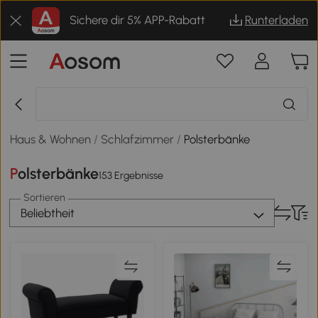
Sichere dir 5% APP-Rabatt
Runterladen
Haus & Wohnen
/
Schlafzimmer
/
Polsterbänke
Polsterbänke
153 Ergebnisse
Sortieren
Beliebtheit