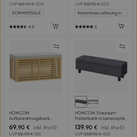
UVP
165,90 €
-50%
UVP
212,90 €
-62%
für Schlafzimmer,
65 cm, Grün
Wohnzimmer, Flur 110 x 40
SOMMERSALE
Kostenlose Lieferung innerhalb Deutschlands
x 48 cm Beige
4,9
5
HOMCOM
HOMCOM Stauraum-
Aufbewahrungsbank,
Polsterbank in Leinenoptik,
gepolsterte Truhenbank
mit Kautschukholzbeinen,
69
139
,90 €
,90 €
Inkl. MwSt.
Inkl. MwSt.
mit Leinenoptik-Stoff,
für Wohnzimmer,
UVP
82,90 €
-15%
UVP
258,90 €
-45%
Deckel und Bambusgestell,
Schlafzimmer, Flur,