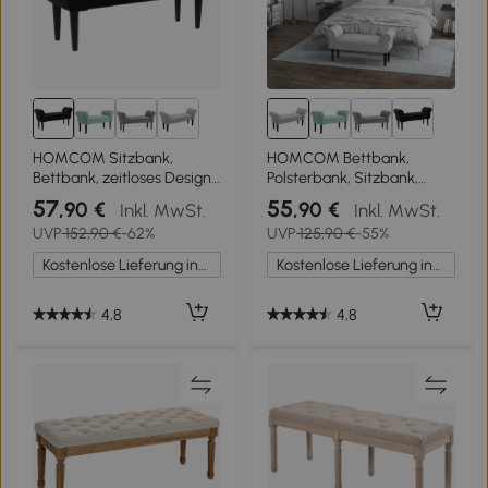
HOMCOM Sitzbank,
HOMCOM Bettbank,
Bettbank, zeitloses Design,
Polsterbank, Sitzbank,
weiche Polsterung, bis 130
Flurbank für Schlafzimmer,
57
55
,90 €
,90 €
Inkl. MwSt.
Inkl. MwSt.
kg, schwarz, 102 x 36 x 51
bis 130 kg Belastbar,
UVP
152,90 €
-62%
UVP
125,90 €
-55%
cm
Segelstoff, Grau, 102 x 36 x
51 cm
Kostenlose Lieferung innerhalb Deutschlands
Kostenlose Lieferung innerhalb Deutschlands
4,8
4,8