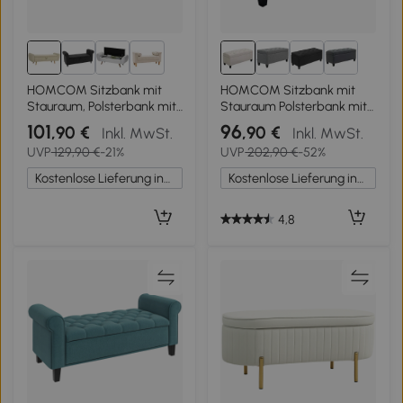
1+
HOMCOM Sitzbank mit
HOMCOM Sitzbank mit
Stauraum, Polsterbank mit
Stauraum Polsterbank mit
Cord-Optik, Holzfüßen und
Leinenoptik, Sitztruhe mit
101
96
,90 €
,90 €
Inkl. MwSt.
Inkl. MwSt.
Gerollten Armlehnen,
Holzbeine, Truhenbank für
UVP
129,90 €
-21%
UVP
202,90 €
-52%
Beige
Wohnzimmer
Schlafzimmer Flur 100 x 40
Kostenlose Lieferung innerhalb Deutschlands
Kostenlose Lieferung innerhalb Deutschlands
x 44 cm Cremeweiß
4,8