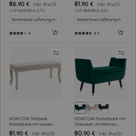
bis 150 kg, 117x40x58 cm,
Schaumstoff, Metall,
86
81
,90 €
,90 €
Inkl. MwSt.
Inkl. MwSt.
Beige
Kautschukholz, 100 x 40 x
UVP
202,90 €
-57%
UVP
184,90 €
-55%
42 cm, Beige
Kostenlose Lieferung innerhalb Deutschlands
Kostenlose Lieferung innerhalb Deutschlands
4
4,9
HOMCOM Sitzbank
HOMCOM Polsterbank mit
Polsterbank mit Leinen-
Stauraum, Armlehnen,
Bezug Bettbank mit
Samtartiges Polyester,
81
80
,90 €
,90 €
Inkl. MwSt.
Inkl. MwSt.
Holzrahmen, Schuhbank
Kautschukholz, 107 x 42 x