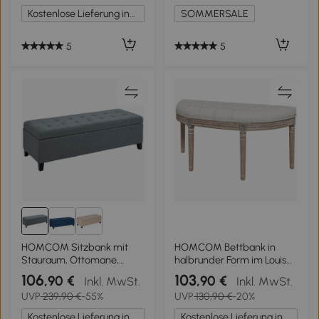
grau und natur
Dunkelgrau
Kostenlose Lieferung innerhalb Deutschlands
SOMMERSALE
5
5
HOMCOM Sitzbank mit
HOMCOM Bettbank in
Stauraum, Ottomane,
halbrunder Form im Louis
Flurbank,
XVI-Stil, Struktur aus
106
103
,90 €
,90 €
Inkl. MwSt.
Inkl. MwSt.
Knopfheftung,125,1 cm x
geschnitztem Massivholz,
UVP
239,90 €
-55%
UVP
130,90 €
-20%
48,9 cm x 41,3 cm, Grau
Sitz aus Leinenoptik in
Creme
Kostenlose Lieferung innerhalb Deutschlands
Kostenlose Lieferung innerhalb Deutschlands