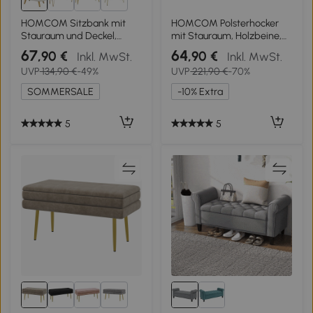
3+
HOMCOM Sitzbank mit
HOMCOM Polsterhocker
Stauraum und Deckel,
mit Stauraum, Holzbeine,
Fußhocker für Flur,
weicher Stoffbezug,
67
64
,90 €
,90 €
Inkl. MwSt.
Inkl. MwSt.
Wohnzimmer,
Cremeweiß
UVP
134,90 €
-49%
UVP
221,90 €
-70%
Schlafzimmer, Holz,
Stoffbezug, Weiß
SOMMERSALE
-10% Extra
5
5