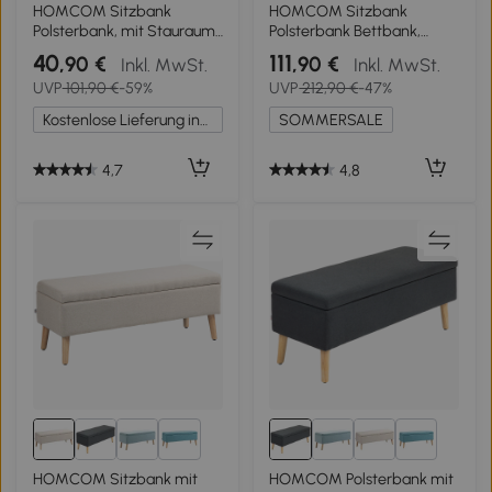
1+
HOMCOM Sitzbank
HOMCOM Sitzbank
Polsterbank, mit Stauraum,
Polsterbank Bettbank,
Stahl, 79,5 cm x 37,5 cm x
Knopfheftung, Samtoptik,
40
111
,90 €
,90 €
Inkl. MwSt.
Inkl. MwSt.
43 cm, Beige
126 cm x 48,5 cm x 57 cm,
UVP
101,90 €
-59%
UVP
212,90 €
-47%
Grau
Kostenlose Lieferung innerhalb Deutschlands
SOMMERSALE
4,7
4,8
1+
1+
HOMCOM Sitzbank mit
HOMCOM Polsterbank mit