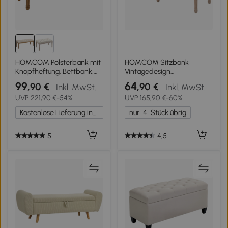
HOMCOM Polsterbank mit
HOMCOM Sitzbank
Knopfheftung, Bettbank,
Vintagedesign
Vintage Design,
Vintagebank,
99
64
,90 €
,90 €
Inkl. MwSt.
Inkl. MwSt.
120x41x48cm, Cremeweiß
Knopfheftung,
UVP
221,90 €
-54%
UVP
165,90 €
-60%
gedrechselte Beine,
Shabby Chic, Creme +
Kostenlose Lieferung innerhalb Deutschlands
nur
4
Stück übrig
Weiß
5
4,5