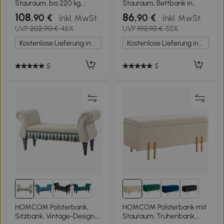
Stauraum, bis 220 kg,
Stauraum, Bettbank in
Leinenoptik, 110x39x45cm,
Leinenoptik, Kautschukholz,
108
86
,90 €
,90 €
Inkl. MwSt.
Inkl. MwSt.
Beige
110 x 39 x 45 cm,
UVP
202,90 €
-46%
UVP
193,90 €
-55%
Dunkelgrau
Kostenlose Lieferung innerhalb Deutschlands
Kostenlose Lieferung innerhalb Deutschlands
5
5
2+
HOMCOM Polsterbank,
HOMCOM Polsterbank mit
Sitzbank, Vintage-Design,
Stauraum, Truhenbank,