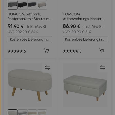
HOMCOM Sitzbank,
HOMCOM
Polsterbank mit Stauraum,
Aufbewahrungs-Hocker,
leinenartiges Polyester,
Sitzhocker mit Deckel und
91
86
,90 €
,90 €
Inkl. MwSt.
Inkl. MwSt.
Kautschukholz, 100 x 40 x
Stauraum, Stahlbeine,
UVP
202,90 €
-54%
UVP
180,90 €
-51%
44 cm, Hellgrau
Polsterhocker mit Fleece-
Bezug, Cremeweiß
Kostenlose Lieferung innerhalb Deutschlands
Kostenlose Lieferung innerhalb Deutschlands
5
5