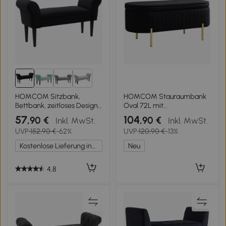
HOMCOM Sitzbank,
HOMCOM Stauraumbank
Bettbank, zeitloses Design,
Oval 72L mit
weiche Polsterung, bis 130
aufklappbarem Deckel,
57
104
,90 €
,90 €
Inkl. MwSt.
Inkl. MwSt.
kg, schwarz, 102 x 36 x 51
Gepolsterte Sitzfläche, in
UVP
152,90 €
-62%
UVP
120,90 €
-13%
cm
Samt, Schwarz
Kostenlose Lieferung innerhalb Deutschlands
Neu
4,8