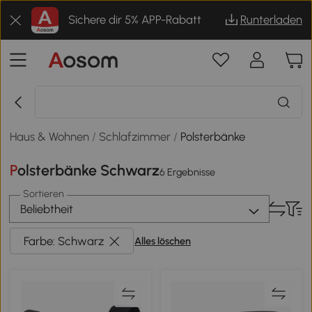
Sichere dir 5% APP-Rabatt
Runterladen
Haus & Wohnen
/
Schlafzimmer
/
Polsterbänke
Polsterbänke Schwarz
6 Ergebnisse
Sortieren
Beliebtheit
Farbe: Schwarz
Alles löschen