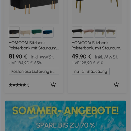
2+
1+
HOMCOM Sitzbank,
HOMCOM Sitzbank
Polsterbank mit Stauraum,
Polsterbank, mit Stauraum,
Metall, Kautschukholz,
Stahl, 100 cm x 37,5 cm x
81
49
,90 €
,90 €
Inkl. MwSt.
Inkl. MwSt.
Schaumstoff, 100 x 40 x 42
42 cm, Schwarz
UVP
184,90 €
-55%
UVP
128,90 €
-61%
cm, Schwarz
Kostenlose Lieferung innerhalb Deutschlands
nur
5
Stück übrig
5