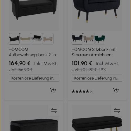
1+
HOMCOM
HOMCOM Sitzbank mit
Aufbewahrungsbank 2-in-1
Stauraum Armlehnen
Sitzbank mit Stauraum in
Polsterbank mit Samtoptik,
164
101
,90 €
,90 €
Inkl. MwSt.
Inkl. MwSt.
Leinenoptik und
Sitztruhe mit Holzbeine,
UVP
166,90 €
UVP
202,90 €
-49%
Holzbeinen 146,5 x 49 x 72
Truhenbank für
cm schwarz
Wohnzimmer
Kostenlose Lieferung innerhalb Deutschlands
Kostenlose Lieferung innerhalb Deutschlands
Schlafzimmer Flur 107 x 42
x 65 cm, Schwarz
5