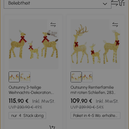
Beliebtheit
Outsunny 3-teilige
Outsunny Rentierfamilie
Weihnachts-Dekoration,
mit roten Schleifen, 283
Rentier-Familie mit LED-
LEDs,
115
109
,90 €
,90 €
Inkl. MwSt.
Inkl. MwSt.
Beleuchtung, rote Schleife,
Weihnachtsbeleuchtung,
UVP
230,90 €
-49%
UVP
239,90 €
-54%
Stahl, Polyester, wasserfest
wetterfest, Silber
nur
4
Stück übrig
Paket in 4-5 Wo. erhalten.