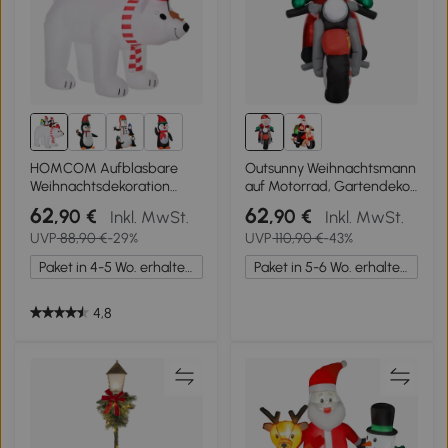
HOMCOM Aufblasbare
Outsunny Weihnachtsmann
Weihnachtsdekoration
auf Motorrad, Gartendeko,
Aufblasbare
LEDs, aufblasbar,
62
62
,90 €
,90 €
Inkl. MwSt.
Inkl. MwSt.
Weihnachtsfiguren.
wetterfest, 180 x 95 x 170
UVP
88,90 €
-29%
UVP
110,90 €
-43%
selbstaufblasend inkl.
cm
Gebläse, 2 m, Mehrfarbig
Paket in 4-5 Wo. erhalten.
Paket in 5-6 Wo. erhalten.
4,8