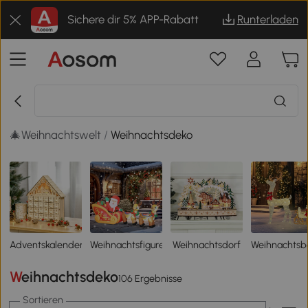
Sichere dir 5% APP-Rabatt
Runterladen
🎄Weihnachtswelt
/
Weihnachtsdeko
Adventskalender
Weihnachtsfiguren
Weihnachtsdorf
Weihnachtsb
Weihnachtsdeko
106 Ergebnisse
Sortieren