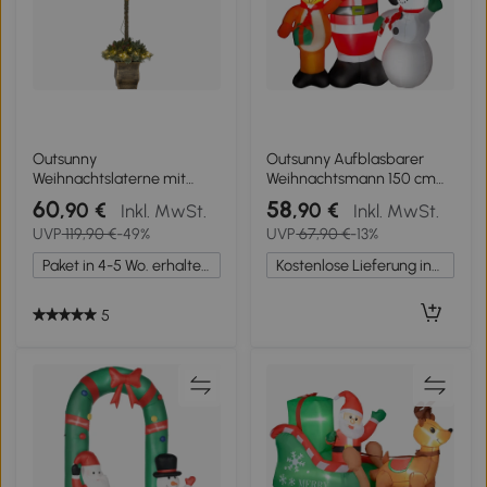
Outsunny
Outsunny Aufblasbarer
Weihnachtslaterne mit
Weihnachtsmann 150 cm
Beeren, Zapfen & Schleife,
mit Rentier und
60
58
,90 €
,90 €
Inkl. MwSt.
Inkl. MwSt.
LED-Lichter, Metallmast,
Schneemann, LED-Lichter
UVP
119,90 €
-49%
UVP
67,90 €
-13%
150 cm
und elektrisches Gebläse
für Außen, Garten, Rasen
Paket in 4-5 Wo. erhalten.
Kostenlose Lieferung innerhalb Deutschlands
5