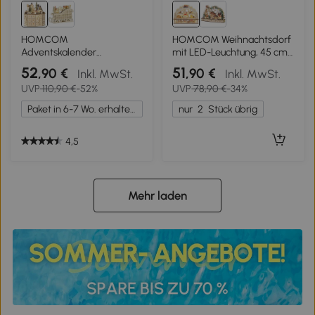
HOMCOM
HOMCOM Weihnachtsdorf
Adventskalender
mit LED-Leuchtung, 45 cm
Adventskalenderbox
Weihnachtsstadt mit
52
51
,90 €
,90 €
Inkl. MwSt.
Inkl. MwSt.
Weihnachtsdekoration,
Schneemann, Renntier und
UVP
110,90 €
-52%
UVP
78,90 €
-34%
LED-Lichter, 24
Bäume Naturholz
Schubladen, Natur
Paket in 6-7 Wo. erhalten.
nur
2
Stück übrig
4,5
Mehr laden