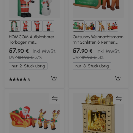
3+
HOMCOM Aufblasbarer
Outsunny Weihnachtsmann
Torbogen mit
mit Schlitten & Rentier,
Weihnachtsmann und
aufblasbar, weiße LED-
57
57
,90 €
,90 €
Inkl. MwSt.
Inkl. MwSt.
Schneemann, LED-
Beleuchtung, 210 x 80 x 140
UVP
134,90 €
-57%
UVP
119,90 €
-51%
Beleuchtung, integriertes
cm
Gebläse, 198 x 80 x 245 cm
nur
2
Stück übrig
nur
8
Stück übrig
5