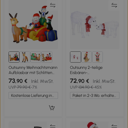
Outsunny Weihnachtsmann
Outsunny 2-teilige
Aufblasbar mit Schlitten
Eisbären-
Pinguinen und Rentieren
Weihnachtsdekoration, 140
73
72
,90 €
,90 €
Inkl. MwSt.
Inkl. MwSt.
LED-Beleuchtung
weiße LEDs, Wasserfest,
UVP
79,90 €
-7%
UVP
134,90 €
-45%
Weihnachtsdekoration für
Timer, für drinnen und
Innen und Außen
draußen
Kostenlose Lieferung innerhalb Deutschlands
Paket in 2-3 Wo. erhalten.
180x120x155 cm