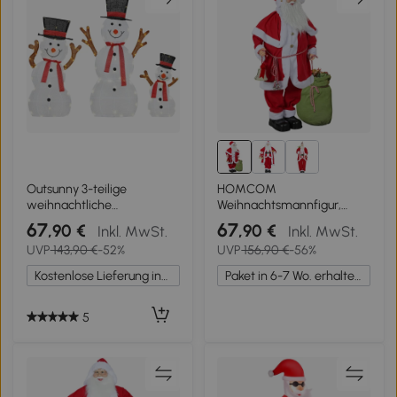
Outsunny 3-teilige
HOMCOM
weihnachtliche
Weihnachtsmannfigur,
Schneemann-Familie,
beweglich, mit
67
67
,90 €
,90 €
Inkl. MwSt.
Inkl. MwSt.
Außendekoration, LED-
Geräuschsensor, Lachen &
UVP
143,90 €
-52%
UVP
156,90 €
-56%
Lichter, Bodenpfähle,
Musik, 140 cm, Rot
wasserfest, Stahl,
Kostenlose Lieferung innerhalb Deutschlands
Paket in 6-7 Wo. erhalten.
Polyester, Weiß
5