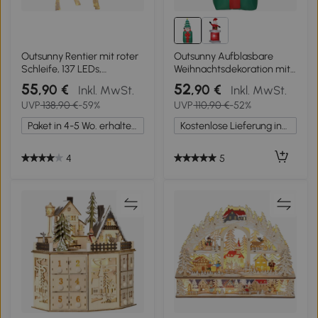
Outsunny Rentier mit roter
Outsunny Aufblasbare
Schleife, 137 LEDs,
Weihnachtsdekoration mit
Weihnachtsbeleuchtung,
LED-Lichtern, Polyester, für
55
52
,90 €
,90 €
Inkl. MwSt.
Inkl. MwSt.
wetterfest, 66 x 25 x 135
drinnen und draußen,
UVP
138,90 €
-59%
UVP
110,90 €
-52%
cm, Gold
Rot+Grün
Paket in 4-5 Wo. erhalten.
Kostenlose Lieferung innerhalb Deutschlands
4
5