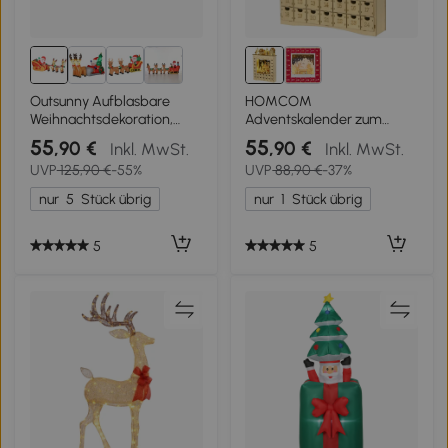
Outsunny Aufblasbare
HOMCOM
Weihnachtsdekoration,
Adventskalender zum
Weihnachtsmann im
Befüllen 24 Schubladen
55
55
,90 €
,90 €
Inkl. MwSt.
Inkl. MwSt.
Rentierschlitten, Polyester
Fächer Weihnachtskalender
UVP
125,90 €
-55%
UVP
88,90 €
-37%
mit LED-Lichtern Naturholz
36 x 9 x 52 cm
nur
5
Stück übrig
nur
1
Stück übrig
5
5