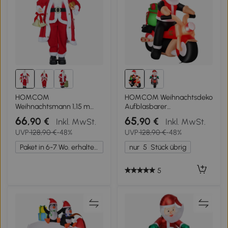
HOMCOM
HOMCOM Weihnachtsdeko
Weihnachtsmann 1,15 m
Aufblasbarer
stehende Weihnachtsmann
Weihnachtsmann Outdoor-
66
65
,90 €
,90 €
Inkl. MwSt.
Inkl. MwSt.
mit Geschenk- und
Weihnachtsdekoration, inkl.
UVP
128,90 €
-48%
UVP
128,90 €
-48%
Weihnachtsglock Indoor,
Gebläse, 1,65 m, Rot + Weiß
Rot
+ Schwarz
Paket in 6-7 Wo. erhalten.
nur
5
Stück übrig
5