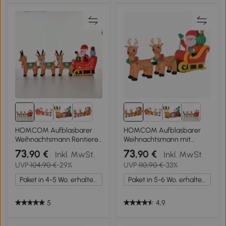
HOMCOM Aufblasbarer
HOMCOM Aufblasbarer
Weihnachtsmann Rentiere
Weihnachtsmann mit
Outdoor-
Schlitten, 6 LED-Lichter,
73
73
,90 €
,90 €
Inkl. MwSt.
Inkl. MwSt.
Weihnachtsdekoration, inkl.
wasserdicht, 240 x 57 x 112
UVP
104,90 €
-29%
UVP
110,90 €
-33%
Gebläse, 140 m, Rot + Braun
cm
Paket in 4-5 Wo. erhalten.
Paket in 5-6 Wo. erhalten.
5
4,9