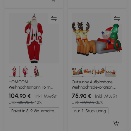
HOMCOM
Outsunny Aufblasbare
Weihnachtsmann 1,6 m
Weihnachtsdekoration,
stehende Weihnachtsmann
Weihnachtsmann in
104
75
,90 €
,90 €
Inkl. MwSt.
Inkl. MwSt.
mit Geschenk- und
Rentierschlitten,
UVP
180,90 €
-42%
UVP
119,90 €
-36%
Weihnachtsglocken
Polyesterstoff, LED-Lichter,
Soundfunktion
Bunt
Paket in 8-9 Wo. erhalten.
nur
1
Stück übrig