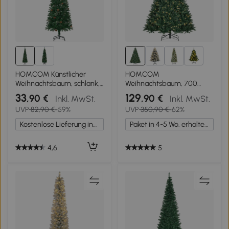
1+
HOMCOM Künstlicher
HOMCOM
Weihnachtsbaum, schlank,
Weihnachtsbaum, 700
Tannenzapfen,
warmweiße LEDs, 2154
33
129
,90 €
,90 €
Inkl. MwSt.
Inkl. MwSt.
flammenhemmend, 54 x
Zweige, flammhemmend,
UVP
82,90 €
-59%
UVP
350,90 €
-62%
195 cm, Grün
Kunststoff/Metall, 210 x 142
cm, Grün
Kostenlose Lieferung innerhalb Deutschlands
Paket in 4-5 Wo. erhalten.
4,6
5