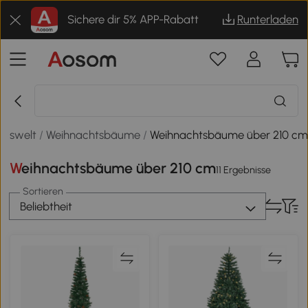
Sichere dir 5% APP-Rabatt
Runterladen
htswelt
/
Weihnachtsbäume
/
Weihnachtsbäume über 210 c
Weihnachtsbäume über 210 cm
11 Ergebnisse
Sortieren
Beliebtheit