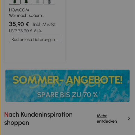
HOMCOM
Weihnachtsbaum
künstliche Künstliche Tanne
35
,90 €
Inkl. MwSt.
Christbaum, inkl Ständer
UVP
78,90 €
-54%
Weihnachtsstern 2,1 m,
Grün
Kostenlose Lieferung innerhalb Deutschlands
Nach Kundeninspiration
Mehr
entdecken
shoppen