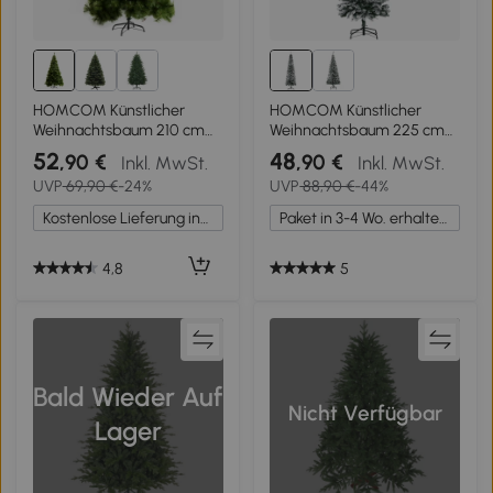
HOMCOM Künstlicher
HOMCOM Künstlicher
Weihnachtsbaum 210 cm
Weihnachtsbaum 225 cm
Haken-Weihnachtsbaum
Bleistift Kiefernbaum mit
52
48
,90 €
,90 €
Inkl. MwSt.
Inkl. MwSt.
mit 505 Spitzen mit
Schnee, 738 Spitzen für
UVP
69,90 €
-24%
UVP
88,90 €
-44%
silbernen Akzenten
drinnen
Christbaum
Kostenlose Lieferung innerhalb Deutschlands
Paket in 3-4 Wo. erhalten.
Weihnachtsdeko inkl.
Metallständer für drinnen
4,8
5
Bald Wieder Auf
Nicht Verfügbar
Lager