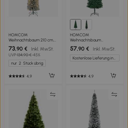
HOMCOM
HOMCOM
Weihnachtsbaum 210 cm,
Weihnachtsbaum
LED-Lichterkette,
Kunsttanne künstlicher
73
57
,90 €
,90 €
Inkl. MwSt.
Inkl. MwSt.
Kunstkette,
Christbaum, inkl. Standfuß,
UVP
134,90 €
-45%
flammhemmend,
LED´s, 2,1 m, 1
Kostenlose Lieferung innerhalb Deutschlands
Metallbasis, Grün
Weihnachtsstern, Grün
nur
2
Stück übrig
4,9
4,9