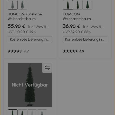
HOMCOM Künstlicher
HOMCOM
Weihnachtsbaum,
Weihnachtsbaum
flammenhemmend, mit
künstliche Künstliche Tanne
55
36
,90 €
,90 €
Inkl. MwSt.
Inkl. MwSt.
Kunstschnee, schlank,
Christbaum, inkl Ständer
UVP
110,90 €
-49%
UVP
82,90 €
-55%
Stahlfuß, 75 x 210 cm, Grün
Weihnachtsstern 2,1 m,
Grün
Kostenlose Lieferung innerhalb Deutschlands
Kostenlose Lieferung innerhalb Deutschlands
4,7
4,9
Nicht Verfügbar