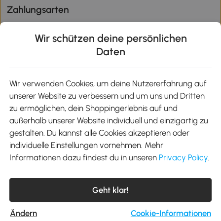
Zahlungsarten
Wir schützen deine persönlichen
Daten
Klimaschutz
Wir verwenden Cookies, um deine Nutzererfahrung auf
unserer Website zu verbessern und um uns und Dritten
Aosom-App
zu ermöglichen, dein Shoppingerlebnis auf und
außerhalb unserer Website individuell und einzigartig zu
gestalten. Du kannst alle Cookies akzeptieren oder
Google Play
individuelle Einstellungen vornehmen. Mehr
Informationen dazu findest du in unseren
Privacy Policy
.
Tel.: +49 40 87408465
Geht klar!
E-Mail:
kontakt@aosom.de
Telefonservice Mo.-Fr. 9:00-17:30 Uhr
MH Handel GmbH, Wendenstraße 309, 20537 Hamburg
Ändern
Cookie-Informationen