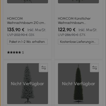
HOMCOM
HOMCOM Künstlicher
Weihnachtsbaum 210 cm
Weihnachtsbaum,
aus grünem Kunststoff mit
realistisches Aussehen,
135
122
,90 €
,90 €
Inkl. MwSt.
Inkl. MwSt.
Metallständer und 2445
klappbare Zweige,
UVP
202,90 €
-33%
UVP
286,90 €
-57%
brandsicheren Zweigen
Holzsockel
Paket in 1-2 Wo. erhalten.
Kostenlose Lieferung innerhalb Deutschlands
5
Nicht Verfügbar
Nicht Verfügbar