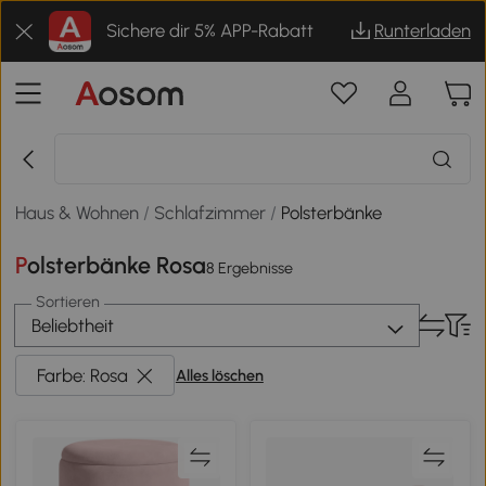
Sichere dir 5% APP-Rabatt
Runterladen
Haus & Wohnen
/
Schlafzimmer
/
Polsterbänke
Polsterbänke Rosa
8 Ergebnisse
Sortieren
Beliebtheit
Farbe: Rosa
Alles löschen