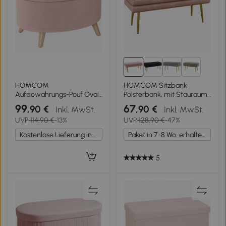
1+
HOMCOM
HOMCOM Sitzbank
Aufbewahrungs-Pouf Oval
Polsterbank, mit Stauraum,
Aufbewahrungsbank
Stahl, 100 x 37,5 x 42 cm,
99
67
,90 €
,90 €
Inkl. MwSt.
Inkl. MwSt.
71x51,5x42 cm
Rosa
UVP
114,90 €
-13%
UVP
128,90 €
-47%
Samtbezogen mit
Massivholzbeinen Hellrosa
Kostenlose Lieferung innerhalb Deutschlands
Paket in 7-8 Wo. erhalten.
5