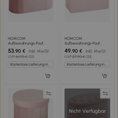
HOMCOM
HOMCOM
Aufbewahrungs-Pouf
Aufbewahrungs-Pouf,
Faltbare
Faltbare
53
49
,90 €
,90 €
Inkl. MwSt.
Inkl. MwSt.
Aufbewahrungsbank 72 L
Aufbewahrungsbank 84 L
UVP
61,90 €
-12%
UVP
57,90 €
-13%
76x38x35 cm
76x38x38 cm Bezogen mit
Samtbezogen
Kunstleinen
Kostenlose Lieferung innerhalb Deutschlands
Kostenlose Lieferung innerhalb Deutschlands
Aufbewahrungsbox Rosa
Aufbewahrungsbox Rosa
Nicht Verfügbar