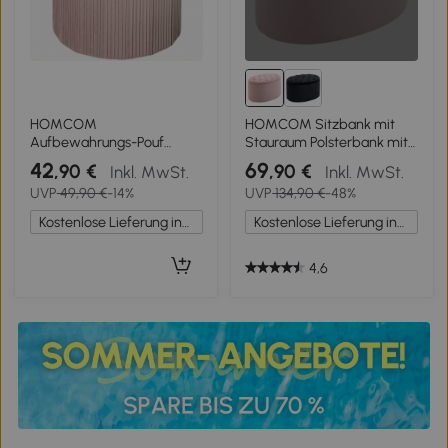
HOMCOM
HOMCOM Sitzbank mit
Aufbewahrungs-Pouf
Stauraum Polsterbank mit
Aufbewahrungsbank
Samtoptik, Sitztruhe Ovale
42
69
,90 €
,90 €
Inkl. MwSt.
Inkl. MwSt.
Faltbar 35 L 38x38x38 cm
Form, Truhenbank für
UVP
49,90 €
-14%
UVP
134,90 €
-48%
Mit Samt bezogen Runde
Wohnzimmer
Aufbewahrungsbox Rosa
Schlafzimmer Flur 71 x 52 x
Kostenlose Lieferung innerhalb Deutschlands
Kostenlose Lieferung innerhalb Deutschlands
42 cm, Rosa
4,6