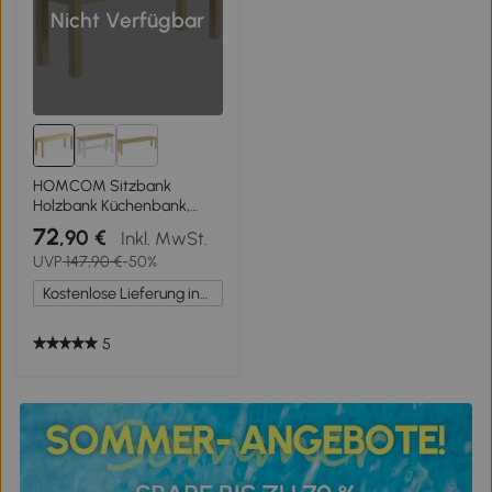
Nicht Verfügbar
HOMCOM Sitzbank
Holzbank Küchenbank,
Massivholz, 3-Sitzerbank,
72
,90 €
Inkl. MwSt.
120 cm x 33 cm x 45 cm,
UVP
147,90 €
-50%
Natur
Kostenlose Lieferung innerhalb Deutschlands
5