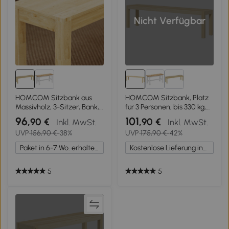
Nicht Verfügbar
HOMCOM Sitzbank aus
HOMCOM Sitzbank, Platz
Massivholz, 3-Sitzer, Bank,
für 3 Personen, bis 330 kg,
Küchenbank, Kiefernholz,
Kiefernholz, 175x33x45 cm
96
101
,90 €
,90 €
Inkl. MwSt.
Inkl. MwSt.
Natur
UVP
156,90 €
-38%
UVP
175,90 €
-42%
Paket in 6-7 Wo. erhalten.
Kostenlose Lieferung innerhalb Deutschlands
5
5