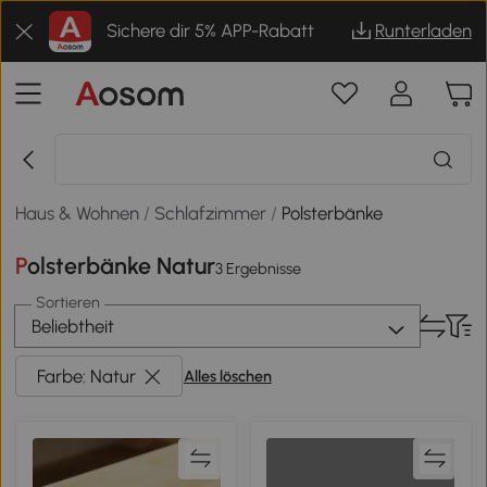
Sichere dir 5% APP-Rabatt
Runterladen
Haus & Wohnen
/
Schlafzimmer
/
Polsterbänke
Polsterbänke Natur
3 Ergebnisse
Sortieren
Beliebtheit
Farbe: Natur
Alles löschen