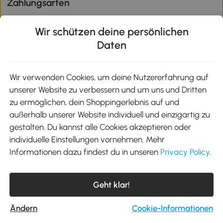
Zahlungsarten
Wir schützen deine persönlichen
Daten
Klimaschutz
Wir verwenden Cookies, um deine Nutzererfahrung auf
unserer Website zu verbessern und um uns und Dritten
Aosom-App
zu ermöglichen, dein Shoppingerlebnis auf und
außerhalb unserer Website individuell und einzigartig zu
gestalten. Du kannst alle Cookies akzeptieren oder
Google Play
individuelle Einstellungen vornehmen. Mehr
Informationen dazu findest du in unseren
Privacy Policy
.
Tel.: +49 40 87408465
Geht klar!
E-Mail:
kontakt@aosom.de
Telefonservice Mo.-Fr. 9:00-17:30 Uhr
MH Handel GmbH, Wendenstraße 309, 20537 Hamburg
Ändern
Cookie-Informationen
© 2012-2026 Alle Rechte vorbehalten.