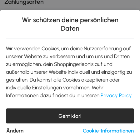
Zahlungsarten
Wir schützen deine persönlichen
Daten
Klimaschutz
Wir verwenden Cookies, um deine Nutzererfahrung auf
unserer Website zu verbessern und um uns und Dritten
Aosom-App
zu ermöglichen, dein Shoppingerlebnis auf und
außerhalb unserer Website individuell und einzigartig zu
gestalten. Du kannst alle Cookies akzeptieren oder
Google Play
individuelle Einstellungen vornehmen. Mehr
Informationen dazu findest du in unseren
Privacy Policy
.
Tel.: +49 40 87408465
Geht klar!
E-Mail:
kontakt@aosom.de
Telefonservice Mo.-Fr. 9:00-17:30 Uhr
MH Handel GmbH, Wendenstraße 309, 20537 Hamburg
Ändern
Cookie-Informationen
© 2012-2026 Alle Rechte vorbehalten.