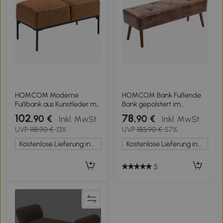
HOMCOM Moderne
HOMCOM Bank Fußende
Fußbank aus Kunstleder mit
Bank gepolstert im
dick gepolstertem Sitz und
Vintage-Stil 114 x 38 x 42
102
78
,90 €
,90 €
Inkl. MwSt.
Inkl. MwSt.
Stahlbeinen 80x40x46 cm
cm Holzbank gealtertes
UVP
118,90 €
-13%
UVP
183,90 €
-57%
Braun
Braun
Kostenlose Lieferung innerhalb Deutschlands
Kostenlose Lieferung innerhalb Deutschlands
5