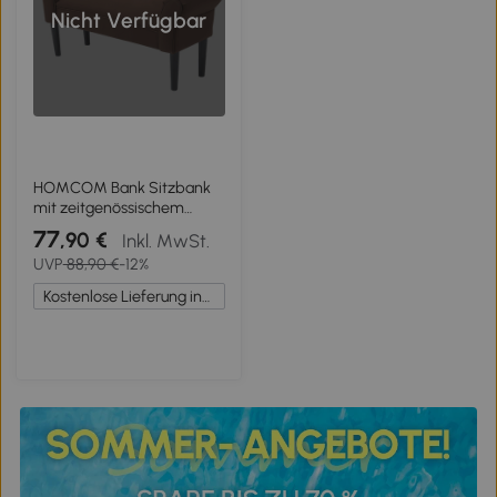
Nicht Verfügbar
HOMCOM Bank Sitzbank
mit zeitgenössischem
Design, gebogenen
77
,90 €
Inkl. MwSt.
Armlehnen, großem
UVP
88,90 €
-12%
Komfort 102L x 36B x 51H
cm Braun
Kostenlose Lieferung innerhalb Deutschlands