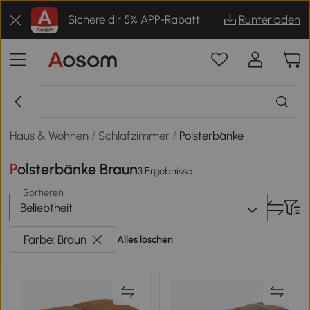
Sichere dir 5% APP-Rabatt
Runterladen
Haus & Wohnen
/
Schlafzimmer
/
Polsterbänke
Polsterbänke Braun
3 Ergebnisse
Sortieren
Beliebtheit
Farbe: Braun
Alles löschen