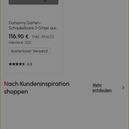
Outsunny Garten-
Schaukelbank 3-Sitzer aus
Stahl mit verstellbarem
116
,90 €
Inkl. MwSt.
Dach, Kissen und
174,90 €
-33%
Armlehnen, 172x110x156cm
kostenloser Versand
4,8
Nach Kundeninspiration
Mehr
entdecken
shoppen