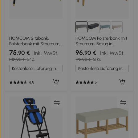
1+
HOMCOM Sitzbank,
HOMCOM Polsterbank mit
Polsterbank mit Stauraum,
Stauraum, Bezug in
Truhenbank, Metall,
Leinenoptik,
75
96
,90 €
,90 €
Inkl. MwSt.
Inkl. MwSt.
Schaumstoff,
Kautschukholzbeine, bis
212,90 €
-64%
193,90 €
-50%
Kautschukholz, Kohlegrau,
220 kg, 110x39x45cm, Grau
110 x 43 x 45 cm
Kostenlose Lieferung innerhalb Deutschlands
Kostenlose Lieferung innerhalb Deutschlands
4,9
5