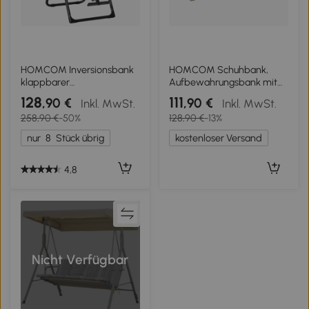
HOMCOM Inversionsbank
HOMCOM Schuhbank,
klappbarer
Aufbewahrungsbank mit
Schwerkrafttrainer mit
gepolstertem Sitz, offenes
128
111
,90 €
,90 €
Inkl. MwSt.
Inkl. MwSt.
zwei beweglichen Rädern
Regal, Hevea-Holz,
258,90 €
-50%
128,90 €
-13%
eingestellt Rückenpolster
120x44x48cm, Naturholz
Metall ABS Schwarz+Blau
nur
8
Stück übrig
kostenloser Versand
132 x 71 x 145 cm
4,8
Nicht Verfügbar