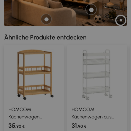
Ähnliche Produkte entdecken
HOMCOM
HOMCOM
Küchenwagen
Küchenwagen aus
Rollwagen mit 3
Metall, 3 Körbe,
35
31
,90 €
,90 €