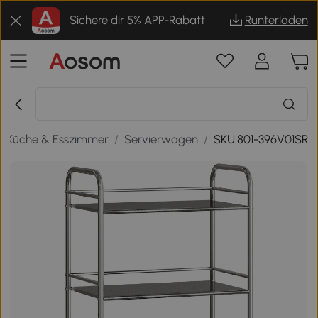
Sichere dir 5% APP-Rabatt
Runterladen
/
Küche & Esszimmer
/
Servierwagen
/
SKU:801-396V01SR