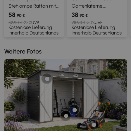
Stehlampe Rattan mit
Gartenlaterne,
Lichtsensor 25 LED
Stehleuchte aus
58
38
,90 €
,90 €
Solarlampen im Boho-
Edelstahl Gartenlampe
82,90 €
-28%
UVP
78,90 €
-50%
UVP
Kostenlose Lieferung
Kostenlose Lieferung
Stil IP44
160 cm hoch Windlicht
innerhalb Deutschlands
innerhalb Deutschlands
Spritzwassergeschützt
Außenleuchte IP44,
Schwarz+Grau
Solarlampe mit
Lichtsensor 30 Lumen
Weitere Fotos
Erdspieß, Gartenlampe
für Garten Balkon
Schwarz