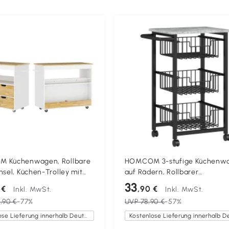
 Küchenwagen, Rollbare
HOMCOM 3-stufige Küchenw
nsel, Küchen-Trolley mit
auf Rädern, Rollbarer
, Schrank und
Servierwagen, Küchen-Trolley
33
 €
,90 €
Inkl. MwSt.
Inkl. MwSt.
fläche, Weiß
3 Stahlkörben, Servierwagen
,90 €
-77%
UVP
78,90 €
-57%
Kostenlose Lieferung innerhalb Deutschlands