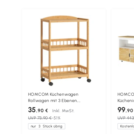
HOMCOM Küchenwagen
HOMCOM
Rollwagen mit 3 Ebenen,
Kücheni
Servierwagen mit Stauraum
Fächern
35
99
,90 €
,90
Inkl. MwSt.
Küchenregal auf Rollen, für Küche
Arbeits
UVP
73,90 €
-51%
UVP
443
Bad Büro Naturholz
nur
3
Stück übrig