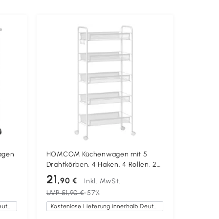
agen
HOMCOM Küchenwagen mit 5
HOMCOM
Drahtkörben, 4 Haken, 4 Rollen, 2
Staurau
 mit
Griffe, Stahl/Kunststoff,
mit groß
21
77
,90 €
,90
Inkl. MwSt.
45x26,5x106 cm, Weiß
Schubla
UVP
51,90 €
-57%
UVP
129
Handtuc
Kostenlose Lieferung innerhalb Deutschlands
Kostenlose Lieferung innerhalb Deutschlands