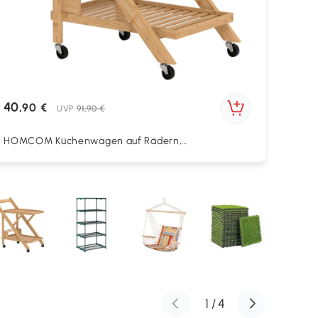
40
,90 €
UVP
91,90 €
HOMCOM Küchenwagen auf Rädern,
Servierwagen mit 3 Weinregalen, 2 Tabletts, für
Küche, Esszimmer, Bambusholz, Hellbraun
1
/
4