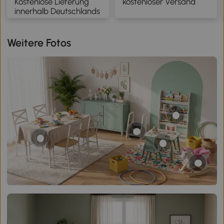
Kostenlose Lieferung
kostenloser Versand
Terrasse, Veranda,
innerhalb Deutschlands
Fichtenholz, Braun
Weitere Fotos