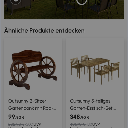
Ähnliche Produkte entdecken
Outsunny 2-Sitzer
Outsunny 5-teiliges
Gartenbank mit Rad-
Garten-Esstisch-Set,
Armlehnen, Rustikale
Tisch und Stühle für 4
99
348
,90 €
,90 €
Outdoor-Bank für
Personen, Teak
202,90 €
-50%
UVP
401,90 €
-13%
UVP