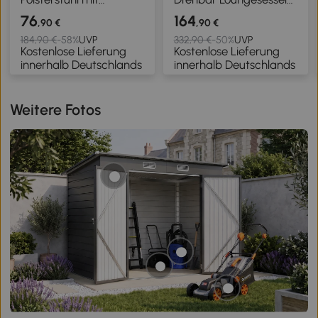
bequemer Sitzschale,
mit Breiter Sitzfläche,
76
164
,90 €
,90 €
drehbar, kuscheliger
wasserabweisend
184,90 €
-58%
UVP
332,90 €
-50%
UVP
Kostenlose Lieferung
Kostenlose Lieferung
Bezug, bis 120 kg,
Chenille-Optik, gekreuzt
innerhalb Deutschlands
innerhalb Deutschlands
Hellbraun
Stahlbeine, Grün
Weitere Fotos