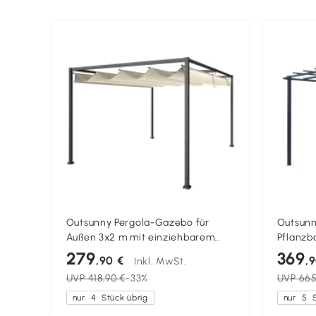
Outsunny Pergola-Gazebo für
Outsunn
Außen 3x2 m mit einziehbarem
Pflanz
Dach aus Metall und Polyester,
Rankhilf
279
369
,90 €
,
Inkl. MwSt.
Creme und Grau
wetterf
UVP
418,90 €
-33%
UVP
665
2,95 x 2
nur
4
Stück übrig
nur
5
S