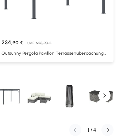
234
,90 €
UVP
628,90 €
Outsunny Pergola Pavillon Terrassenüberdachung
mit Schiebedach Garten Alu
Kohlegrau+Dunkelgrau 3x3x2,23 m
1
/
4