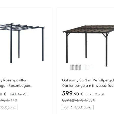
y Rosenpavillon
Outsunny 3 x 3 m Metallpergol
bogen Rosenbogen
Gartenpergola mit wasserfe
e Garten Pavillon
Dach, freistehend, windfest, 
599
90 €
,90 €
Inkl. MwSt.
Inkl. MwSt.
est Metall Schwarz 2,97 x
beständig, Dunkelgrau
,90 €
-44%
UVP
1.294,90 €
-53%
,3 m
tück übrig
nur
3
Stück übrig