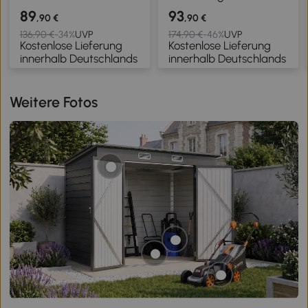
Küchentisch modernes
für 4 Personen mit
89
93
,90 €
,90 €
Design Stahlgestell 60L
Stahlbeinen in
136,90 €
-34%
UVP
174,90 €
-46%
UVP
Kostenlose Lieferung
Kostenlose Lieferung
x 60B x 102H cm
Holzoptik, einfach zu
innerhalb Deutschlands
innerhalb Deutschlands
schwarz
montieren, 120 x 60 x 98
cm Weiß
Weitere Fotos