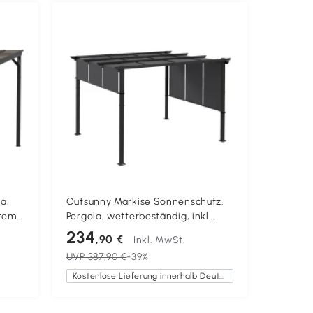
a,
Outsunny Markise Sonnenschutz.
Outsunn
stem
Pergola, wetterbeständig, inkl.
mit ver
UV-
Befestigungsmaterial, 3 x 3,5 m,
Metallr
234
229
,90 €
,
Inkl. MwSt.
Dunkelgrau
Sonnend
UVP
387,90 €
-39%
UVP
554
Terrass
Kostenlose Lieferung innerhalb Deutschlands