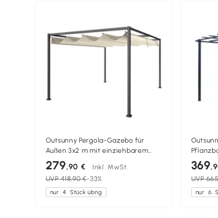
Outsunny Pergola-Gazebo für
Outsunn
Außen 3x2 m mit einziehbarem
Pflanz
Dach aus Metall und Polyester,
Rankhilf
279
369
,90 €
,
Inkl. MwSt.
Creme und Grau
wetterf
UVP
418,90 €
-33%
UVP
665
2,95 x 2
nur
4
Stück übrig
nur
6
S