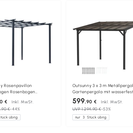
y Rosenpavillon
Outsunny 3 x 3 m Metallpergol
bogen Rosenbogen
Gartenpergola mit wasserfe
e Garten Pavillon
Dach, freistehend, windfest, 
599
90 €
,90 €
Inkl. MwSt.
Inkl. MwSt.
est Metall Schwarz 2,97 x
beständig, Dunkelgrau
,90 €
-44%
UVP
1.294,90 €
-53%
,3 m
tück übrig
nur
3
Stück übrig