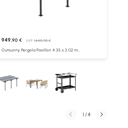
949
,90 €
UVP
1.645,90 €
Outsunny Pergola Pavillon 4.35 x 3.02 m
Gartenpavillon Überdachung Zelt 231-250 cm
höhenverstellbar Sonnenschutz Terrassendach
Anbaupavillion Aluminium Grau
1
/
4