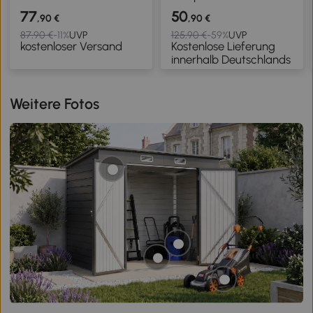
Metall, 123 x 58 x 40 cm,
Behältern, 160 L
77
50
,90 €
,90 €
Dunkelgrün
Fassungsvermögen,
87,90 €
-11%
UVP
125,90 €
-59%
UVP
kostenloser Versand
Kostenlose Lieferung
drehbar, 71 cm x 65 cm
innerhalb Deutschlands
x 96 cm, Schwarz
Weitere Fotos