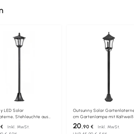
n
y LED Solar
Outsunny Solar Gartenlaterne
aterne, Stehleuchte aus
cm Gartenlampe mit Kaltweiß
hl Gartenlampe 160 cm
Licht, Lichtsensor IP44 Wasse
20
 €
,90 €
Inkl. MwSt.
Inkl. MwSt.
ndlicht Außenleuchte IP44,