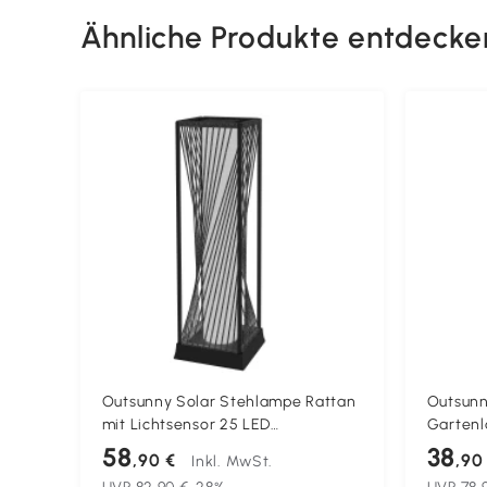
Ähnliche Produkte entdecke
Outsunny Solar Stehlampe Rattan
Outsunn
mit Lichtsensor 25 LED
Gartenl
Solarlampen im Boho-Stil IP44
Edelsta
58
38
,90 €
,90
Inkl. MwSt.
Spritzwassergeschützt
hoch Wi