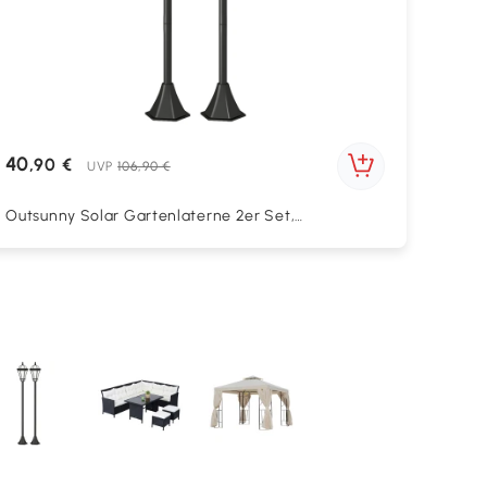
40
,90 €
UVP
106,90 €
Outsunny Solar Gartenlaterne 2er Set,
Wetterfeste Wegleuchte 129 cm hoch, mit LED, 6
Std. Beleuchtung, IP44, Solarlampe für Außen,
Schwarz