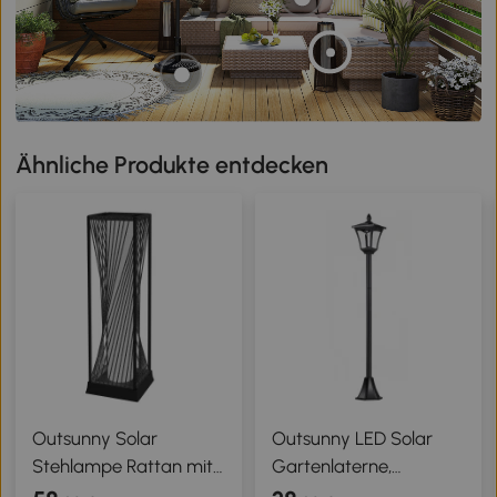
Ähnliche Produkte entdecken
Outsunny Solar
Outsunny LED Solar
Stehlampe Rattan mit
Gartenlaterne,
Lichtsensor 25 LED
Stehleuchte aus