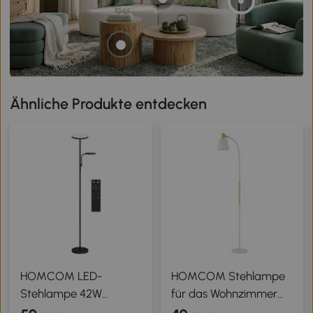
Ähnliche Produkte entdecken
HOMCOM LED-
HOMCOM Stehlampe
Stehlampe 42W
für das Wohnzimmer
dimmbar 2700K-6500K
verstellbar in der Höhe