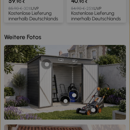
59
40
,90 €
,90 €
kontinuierliche
127-160 cm mit
85,90 €
-30%
UVP
54,90 €
-25%
UVP
Kostenlose Lieferung
Kostenlose Lieferung
Farbvariation, 4
Schalter, E27-Fassung,
innerhalb Deutschlands
innerhalb Deutschlands
Szenenmodi,
Weiß
Fernbedienung und
Touch-Steuerung
Weitere Fotos