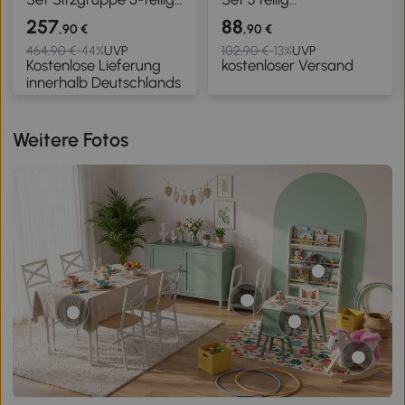
Glastisch mit 4
Gartenmöbel Set mit
257
88
,90 €
,90 €
Atmungsaktiven
Tisch 2 Stühle
464,90 €
-44%
UVP
102,90 €
-13%
UVP
Kostenlose Lieferung
kostenloser Versand
Stühlen klappbar
Atmungsaktiv Sitz
innerhalb Deutschlands
Rückenlehne Seilflecht
Holzmaserung Schwarz
Weitere Fotos