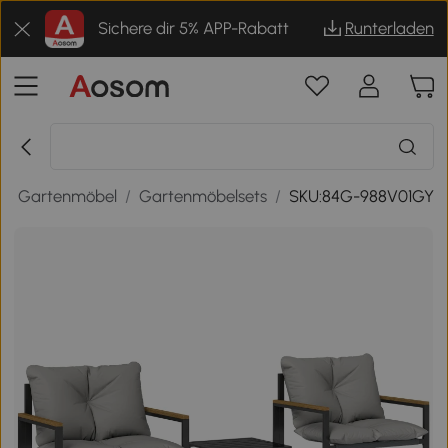
Sichere dir 5% APP-Rabatt
Runterladen
/
Gartenmöbel
/
Gartenmöbelsets
/
SKU:84G-988V01GY