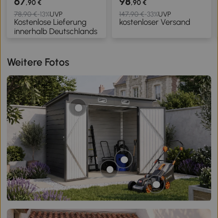
67
98
,90 €
,90 €
Tragetasche,
Haken, aus 190T
78,90 €
-13%
UVP
147,90 €
-33%
UVP
Kostenlose Lieferung
kostenloser Versand
wasserdicht,
Polyester und PE,
innerhalb Deutschlands
Dunkelblau
3.3x1.9x1.2 m, Schwarz
Weitere Fotos