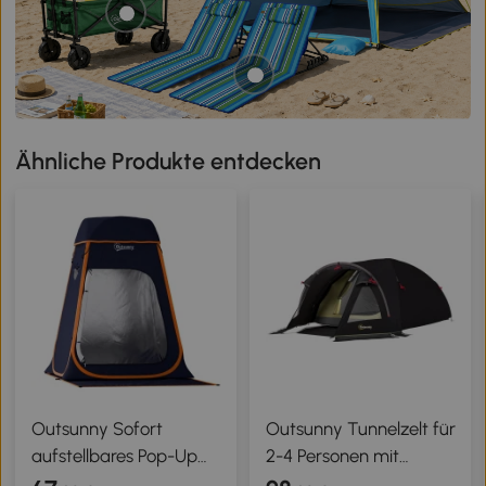
Ähnliche Produkte entdecken
Outsunny Sofort
Outsunny Tunnelzelt für
aufstellbares Pop-Up
2-4 Personen mit
Camping-Duschzelt mit
Seitlichen Fenstern und