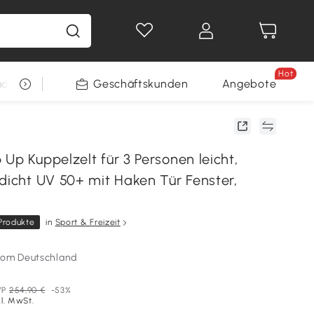
Hot
arkt
Restposten
Geschäftskunden
Gewinnspiele
Angebote
Up Kuppelzelt für 3 Personen leicht,
rdicht UV 50+ mit Haken Tür Fenster,
Produkte
in
Sport & Freizeit
som Deutschland
VP
254,90 €
-53%
kl. MwSt.