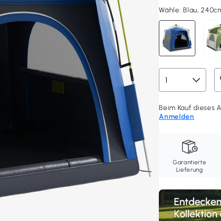
Wähle:
Blau, 240c
Beim Kauf dieses Ar
Anmelden
Garantierte
Lieferung