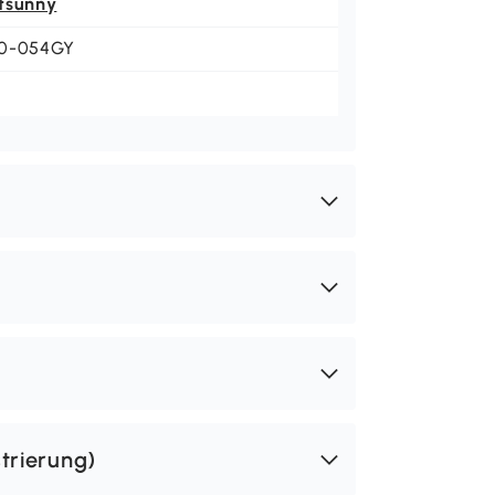
tsunny
0-054GY
trierung)