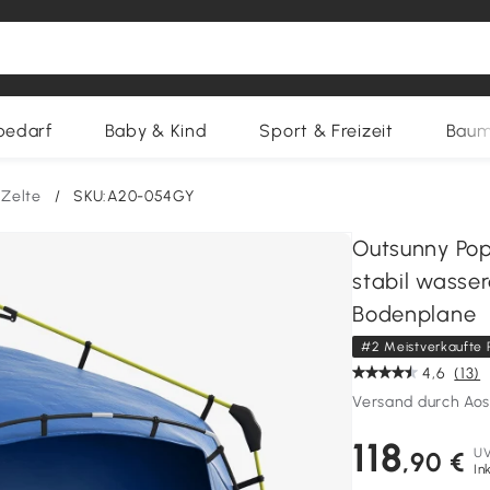
bedarf
Baby & Kind
Sport & Freizeit
Baum
Zelte
/
SKU:A20-054GY
Outsunny Pop 
stabil wasse
Bodenplane
#2 Meistverkaufte 
4,6
(13)
Versand durch Ao
118
U
,90 €
In