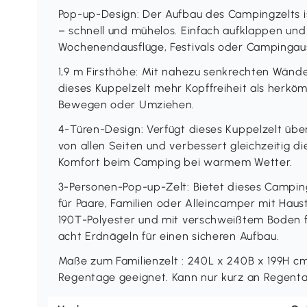
Pop-up-Design: Der Aufbau des Campingzelts ist
– schnell und mühelos. Einfach aufklappen und
Wochenendausflüge, Festivals oder Campingausf
1,9 m Firsthöhe: Mit nahezu senkrechten Wände
dieses Kuppelzelt mehr Kopffreiheit als herkö
Bewegen oder Umziehen.
4-Türen-Design: Verfügt dieses Kuppelzelt übe
von allen Seiten und verbessert gleichzeitig di
Komfort beim Camping bei warmem Wetter.
3-Personen-Pop-up-Zelt: Bietet dieses Campingz
für Paare, Familien oder Alleincamper mit Haus
190T-Polyester und mit verschweißtem Boden f
acht Erdnägeln für einen sicheren Aufbau.
Maße zum Familienzelt : 240L x 240B x 199H cm.
Regentage geeignet. Kann nur kurz an Regen