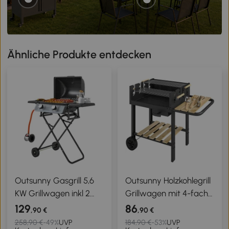
Ähnliche Produkte entdecken
Outsunny Gasgrill 5,6
Outsunny Holzkohlegrill
KW Grillwagen inkl 2
Grillwagen mit 4-fach
Edelstahl-Brenner
höhenverstellbarer
129
86
,90 €
,90 €
klappbar
Grillrost 2 Holzablage 2
258,90 €
-49%
UVP
184,90 €
-53%
UVP