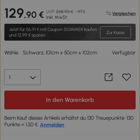
129
UVP
258,90 €
-49%
,90 €
Vergleichen
Inkl. MwSt.
Jetzt für
116,91 €
mit Coupon SOMMER kaufen
Zur Kasse
und 12,99 € sparen
Wähle:
Schwarz, 101cm x 50cm x 102cm
Verfügbar
In den Warenkorb
Beim Kauf dieses Artikels erhältst du 130 Treuepunkte. 130
Punkte = 1,30 €.
Anmelden