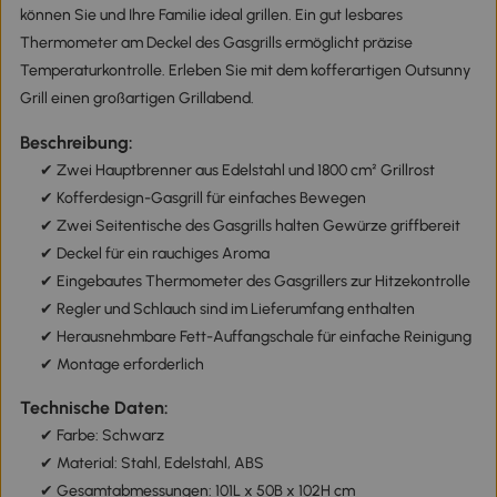
können Sie und Ihre Familie ideal grillen. Ein gut lesbares
Thermometer am Deckel des Gasgrills ermöglicht präzise
Temperaturkontrolle. Erleben Sie mit dem kofferartigen Outsunny
Grill einen großartigen Grillabend.
Beschreibung:
✔ Zwei Hauptbrenner aus Edelstahl und 1800 cm² Grillrost
✔ Kofferdesign-Gasgrill für einfaches Bewegen
✔ Zwei Seitentische des Gasgrills halten Gewürze griffbereit
✔ Deckel für ein rauchiges Aroma
✔ Eingebautes Thermometer des Gasgrillers zur Hitzekontrolle
✔ Regler und Schlauch sind im Lieferumfang enthalten
✔ Herausnehmbare Fett-Auffangschale für einfache Reinigung
✔ Montage erforderlich
Technische Daten:
✔ Farbe: Schwarz
✔ Material: Stahl, Edelstahl, ABS
✔ Gesamtabmessungen: 101L x 50B x 102H cm