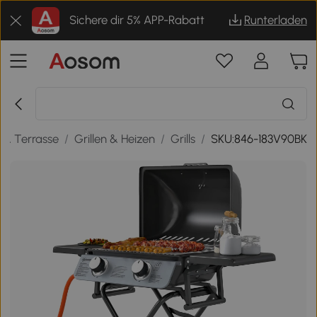
Sichere dir 5% APP-Rabatt
Runterladen
 & Terrasse
/
Grillen & Heizen
/
Grills
/
SKU:846-183V90BK