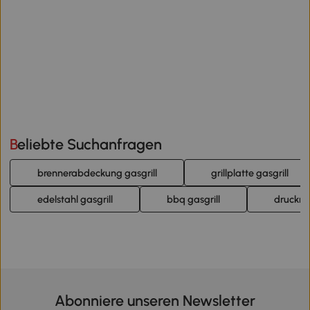
Beliebte Suchanfragen
brennerabdeckung gasgrill
grillplatte gasgrill
edelstahl gasgrill
bbq gasgrill
druckmi
Abonniere unseren Newsletter