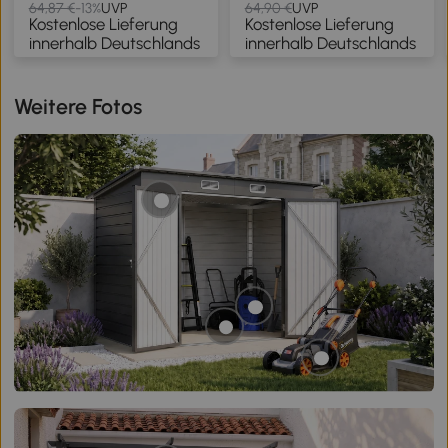
und verstellbarer
und verstellbarer
64,87 €
-13%
UVP
64,90 €
UVP
Kostenlose Lieferung
Kostenlose Lieferung
Ablage, Schwarz und
Ablage, Weiß und Eiche
innerhalb Deutschlands
innerhalb Deutschlands
Eiche
Weitere Fotos