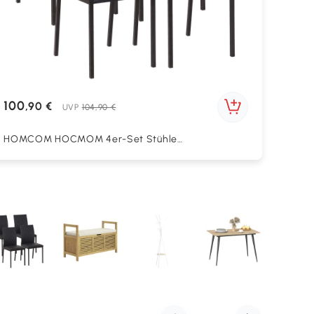
100
,90 €
UVP
104,90 €
HOMCOM HOCMOM 4er-Set Stühle
Esszimmerstühle Küchenstühle 41 cm x 50 cm x 91
cm, Schwarz