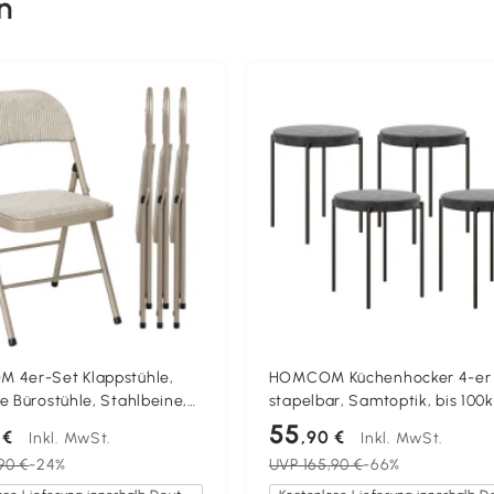
n
4er-Set Klappstühle,
HOMCOM Küchenhocker 4-er 
e Bürostühle, Stahlbeine,
stapelbar, Samtoptik, bis 100k
l für Büro, Empfang,
Stahlrahmen, 41,5 x 41,5 x 46 
55
 €
,90 €
Inkl. MwSt.
Inkl. MwSt.
mmer, Leinenoptik Beige
Dunkelgrau
90 €
-24%
UVP
165,90 €
-66%