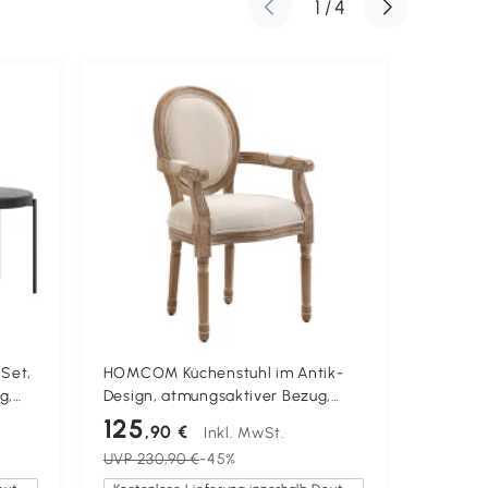
1
/
4
Set,
HOMCOM Küchenstuhl im Antik-
HOMCOM
g,
Design, atmungsaktiver Bezug,
Küchens
cm,
Leinenoptik, Massivholzrahmen,
französ
125
146
,90 €
,9
Inkl. MwSt.
56 x 54 x 96cm, cremeweiß
Kautsch
UVP
230,90 €
-45%
UVP
323
59 x 96