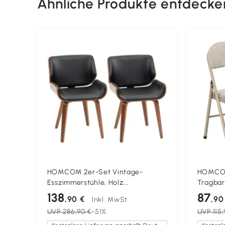
Ähnliche Produkte entdecke
HOMCOM 2er-Set Vintage-
HOMCOM 
Esszimmerstühle, Holz,
Tragbar
Stoffbezug, Schaumstoff,
Faltstuh
138
87
,90 €
,90
Inkl. MwSt.
Schwarz
Wartezi
UVP
286,90 €
-51%
UVP
115,