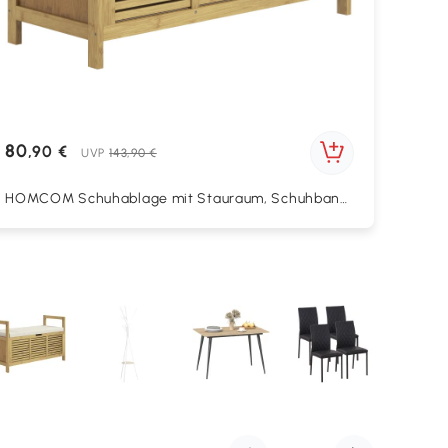
80
,90 €
UVP
143,90 €
HOMCOM Schuhablage mit Stauraum, Schuhbank,
weiche Sitzfläche, Bambus, 100x40x60 cm