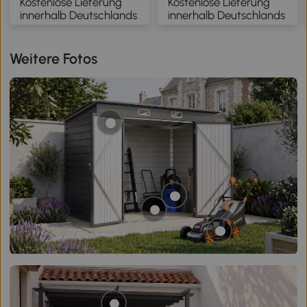
Kostenlose Lieferung
Kostenlose Lieferung
Elektrisch mit
Elektrisch mit
innerhalb Deutschlands
innerhalb Deutschlands
Fernbedienung, Weiß
Fernbedienung, Weiß
Weitere Fotos