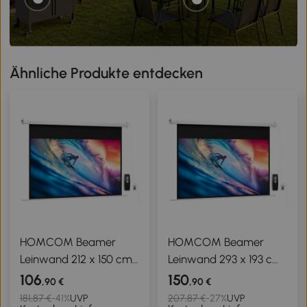
Ähnliche Produkte entdecken
HOMCOM Beamer
HOMCOM Beamer
Leinwand 212 x 150 cm
Leinwand 293 x 193 cm
120 Zoll 16:9 HD 4K
120 Zoll 16:9 HD 4K
106
150
,90 €
,90 €
Projektionsleinwand
Projektionsleinwand
181,87 €
-41%
UVP
207,87 €
-27%
UVP