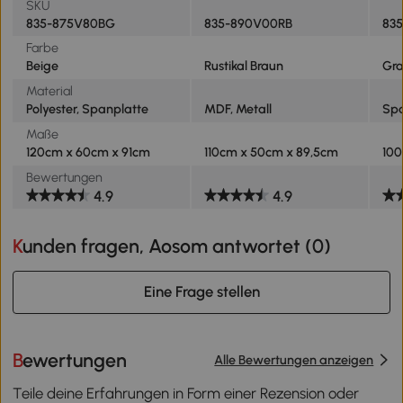
SKU
835-875V80BG
835-890V00RB
83
Farbe
Beige
Rustikal Braun
Gra
Material
Polyester, Spanplatte
MDF, Metall
Spa
Maße
120cm x 60cm x 91cm
110cm x 50cm x 89,5cm
10
Bewertungen
4.9
4.9
Kunden fragen, Aosom antwortet (
0
)
Eine Frage stellen
Bewertungen
Alle Bewertungen anzeigen
Teile deine Erfahrungen in Form einer Rezension oder