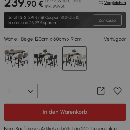
239
UVP
535,90 €
-55%
,90 €
Vergleichen
Inkl. MwSt.
Jetzt für
215,91 €
mit Coupon SCHULE10
Zur Kasse
kaufen und 23,99 € sparen
Wähle:
Beige, 120cm x 60cm x 91cm
Verfügbar
In den Warenkorb
Beim Kauf dieses Artikels erhältst du 240 Treuepunkte.