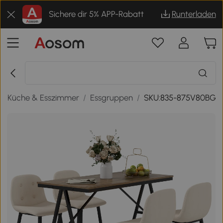
Sichere dir 5% APP-Rabatt
Runterladen
/
Küche & Esszimmer
/
Essgruppen
/
SKU:835-875V80BG