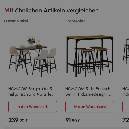
Mit ähnlichen Artikeln vergleichen
Dieser Artikel
Empfehlen
HOMCOM Bargarnitur 5-
HOMCOM 5-tlg. Bartisch-
HO
teilig, Tisch und 4 Stühle,
Set im Industriedesign, 1
Ind
Knopfheftung, dicke
Bartisch, 4 Barhocker,
Tis
Polsterung, Leinenoptik,
Sitzgruppe, Küchentresen,
Gra
In den Warenkorb
In den Warenkorb
Beige
Schwarz + Braun
239
91
7
,90 €
,90 €