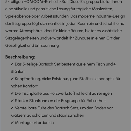
5-teiligen HOMCOM-Bartisch-Set. Diese Essgruppe bietet Ihnen
eine stilvolle und gemütliche Lösung für tägliche Mahlzeiten,
Spieleabende oder Arbeitsstunden. Das moderne Industrie-Design
der Essgruppe fügt sich nahtlos in jeden Raum ein und schafft eine
warme Atmosphäre. Ideal für kleine Räume, bietet es zusätzliche
Sitzgelegenheiten und verwandelt Ihr Zuhause in einen Ort der
Geselligkeit und Entspannung.
Beschreibung:
✔ Das 5-teilige Bartisch Set besteht aus einem Tisch und 4
Stühlen
✔ Knopfheftung, dicke Polsterung und Stoff in Leinenoptik für
hohen Komfort
✔ Die Tischplatte aus Holzwerkstoff ist leicht zu reinigen
✔ Starker Stahlrahmen der Essgruppe für Robustheit
✔ Verstellbare Füße des Bartisch Sets, um den Boden vor
Kratzern zu schützen und stabil zu halten
✔ Montage erforderlich