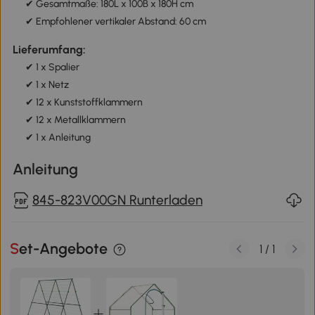
✔ Gesamtmaße: 180L x 100B x 180H cm
✔ Empfohlener vertikaler Abstand: 60 cm
Lieferumfang:
✔ 1 x Spalier
✔ 1 x Netz
✔ 12 x Kunststoffklammern
✔ 12 x Metallklammern
✔ 1 x Anleitung
Anleitung
845-823V00GN Runterladen
Set-Angebote
1
/
1