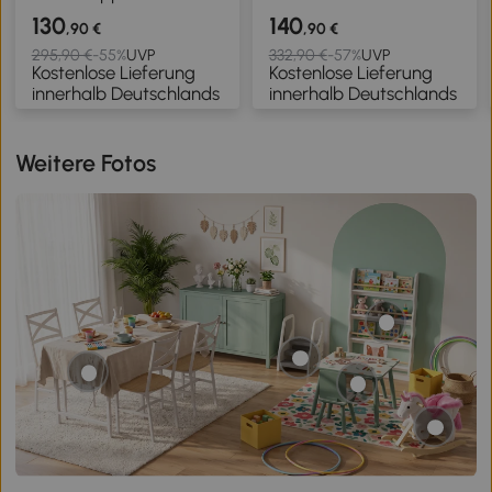
mit
Lounge-Sessel mit
130
140
,90 €
,90 €
Kautschukholzbeinen,
Kautschukholzrahmen,
295,90 €
-55%
UVP
332,90 €
-57%
UVP
Kostenlose Lieferung
Kostenlose Lieferung
Polstersofa für
für Wohnzimmer,
innerhalb Deutschlands
innerhalb Deutschlands
Wohnzimmer,
Schlafzimmer,
Schlafzimmer,
Cremeweiß
Cremeweiß
Weitere Fotos