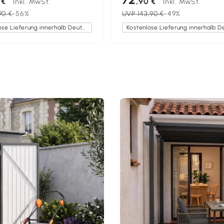
 €
,90 €
Inkl. MwSt.
Inkl. MwSt.
Braun + Schwarz
Grau
90 €
-56%
UVP
143,90 €
-49%
Kostenlose Lieferung innerhalb Deutschlands