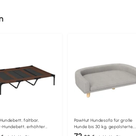
n
Hundebett, faltbar,
PawHut Hundesofa für große
-Hundebett, erhöhter
Hunde bis 30 kg, gepolsterte,
122 cm x 92 cm x 23 cm,
Kiefernholzbeine, 98 x 67 x 25
72