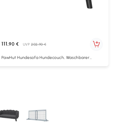
111
,90 €
UVP
202,90 €
PawHut Hundesofa Hundecouch, Waschbarer
Bezug, Haustiersofa mit Rückenlehne und
Holzbeine, Katzensofa, für mittelgroße Hunde
unter 25 kg, Dunkelgrau