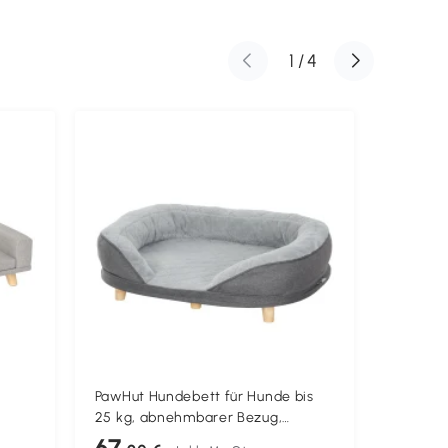
1
/
4
PawHut Hundebett für Hunde bis
PawHut 
25 kg, abnehmbarer Bezug,
Outdoor
 cm,
rutschfeste Füße, 90 x 78 x 25 cm,
Hundebe
67
79