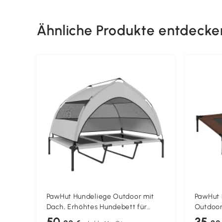
Ähnliche Produkte entdecke
PawHut Hundeliege Outdoor mit
PawHut 
Dach, Erhöhtes Hundebett für
Outdoor
extra große Hunde, mit
Stand, 
50
35