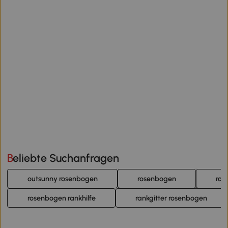
Beliebte Suchanfragen
outsunny rosenbogen
rosenbogen
ros
rosenbogen rankhilfe
rankgitter rosenbogen