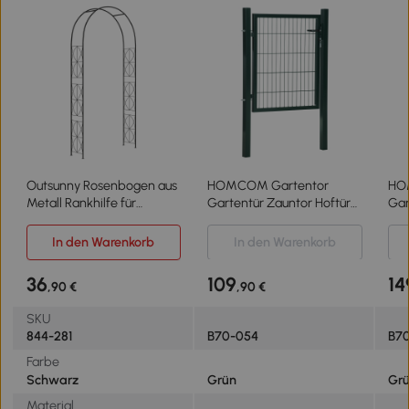
Outsunny Rosenbogen aus
HOMCOM Gartentor
HO
Metall Rankhilfe für
Gartentür Zauntor Hoftür
Gar
Kletterpflanzen
aus Stahl Griff Schloss und
aus
Gartenbogen mit Spitze
Schlüsseln 97 x 150 cm
und
In den Warenkorb
In den Warenkorb
Metallstruktur Torbogen
Grün
Gr
Rankbogen für Rosen
36
109
14
,90 €
,90 €
Bögen Rankgitter
Rosenhilfe für Garten 114 x
SKU
30 x 230 cm Schwarz
844-281
B70-054
B7
Farbe
Schwarz
Grün
Gr
Material