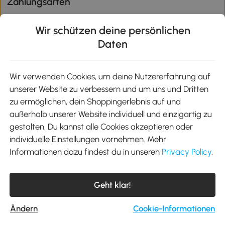
Zahlungsarten
Wir schützen deine persönlichen
Daten
Klimaschutz
Wir verwenden Cookies, um deine Nutzererfahrung auf
unserer Website zu verbessern und um uns und Dritten
Aosom-App
zu ermöglichen, dein Shoppingerlebnis auf und
außerhalb unserer Website individuell und einzigartig zu
gestalten. Du kannst alle Cookies akzeptieren oder
Google Play
individuelle Einstellungen vornehmen. Mehr
Informationen dazu findest du in unseren
Privacy Policy
.
Tel.: +49 40 87408465
Geht klar!
E-Mail:
kontakt@aosom.de
Telefonservice Mo.-Fr. 9:00-17:30 Uhr
MH Handel GmbH, Wendenstraße 309, 20537 Hamburg
Ändern
Cookie-Informationen
© 2012-2026 Alle Rechte vorbehalten.