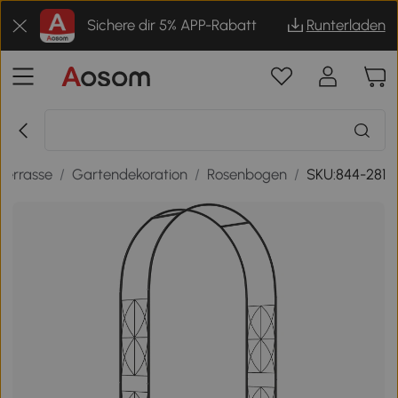
Sichere dir 5% APP-Rabatt
Runterladen
Terrasse
/
Gartendekoration
/
Rosenbogen
/
SKU:844-281