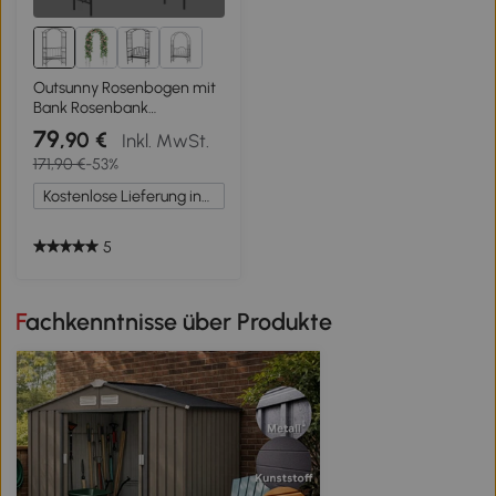
Outsunny Rosenbogen mit
Bank Rosenbank
Laubenbank
79
,90 €
Inkl. MwSt.
Philosophenbank
171,90 €
-53%
Rankgitter Rankhilfe
Gartenbank Metall
Kostenlose Lieferung innerhalb Deutschlands
Schwarz 115 x 50 x 203 cm
5
Fachkenntnisse über Produkte