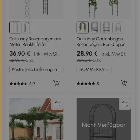
Outsunny Rosenbogen aus
Outsunny Gartenbogen,
Metall Rankhilfe für
Rosenbogen, Rankbogen,
Kletterpflanzen
Rosenspalier Metall,
36
28
,90 €
,90 €
Inkl. MwSt.
Inkl. MwSt.
Gartenbogen mit Spitze
schwarz, 1,40 x 0,40 x 2,40
82,90 €
-55%
73,90 €
-60%
Metallstruktur Torbogen
m
Rankbogen für Rosen
Kostenlose Lieferung innerhalb Deutschlands
SOMMERSALE
Bögen Rankgitter
Rosenhilfe für Garten 114 x
30 x 230 cm Schwarz
4,9
5
Nicht Verfügbar