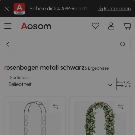
Sichere dir 5% APP-Rabatt
Runterladen
rosenbogen metall schwarz
5 Ergebnisse
Sortieren
Beliebtheit