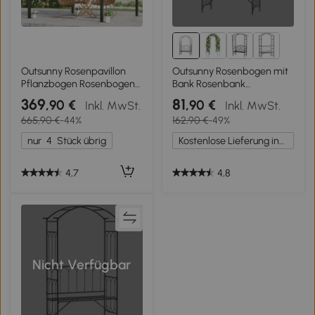
Outsunny Rosenpavillon
Outsunny Rosenbogen mit
Pflanzbogen Rosenbogen
Bank Rosenbank
Rankhilfe Garten Pavillon
Laubenbank
369
81
,90 €
,90 €
Inkl. MwSt.
Inkl. MwSt.
wetterfest Metall Schwarz
Philosophenbank
665,90 €
-44%
162,90 €
-49%
2,97 x 2,95 x 2,3 m
Rankgitter Rankhilfe
Gartenbank Metall
nur
4
Stück übrig
Kostenlose Lieferung innerhalb Deutschlands
Schwarz 115 x 59 x 203 cm
4,7
4,8
Nicht Verfügbar