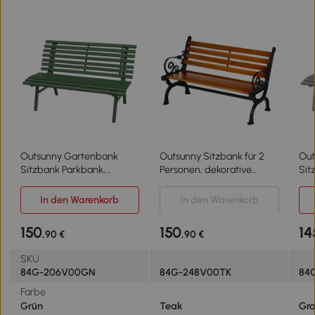
Outsunny Gartenbank
Outsunny Sitzbank für 2
Out
Sitzbank Parkbank,
Personen, dekorative
Sit
Lattendesign,
Armlehnen, für Garten &
Lat
wetterbeständig,
Terrasse,
wet
In den Warenkorb
In den Warenkorb
Aluminium, 123 x 67 x 79
Gussaluminium+Naturholz,
Alu
cm, Grün
120 x 64 x 79 cm, Teak
cm,
150
150
14
,90 €
,90 €
SKU
84G-206V00GN
84G-248V00TK
84
Farbe
Grün
Teak
Gr