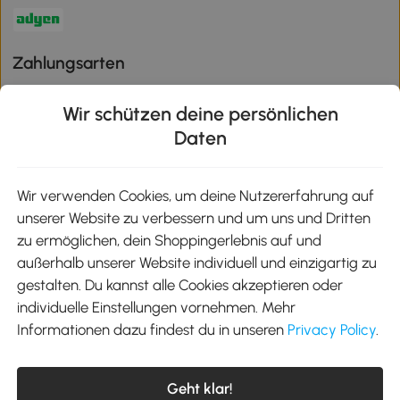
Zahlungsarten
Wir schützen deine persönlichen
Daten
Klimaschutz
Wir verwenden Cookies, um deine Nutzererfahrung auf
unserer Website zu verbessern und um uns und Dritten
Aosom-App
zu ermöglichen, dein Shoppingerlebnis auf und
außerhalb unserer Website individuell und einzigartig zu
gestalten. Du kannst alle Cookies akzeptieren oder
Google Play
individuelle Einstellungen vornehmen. Mehr
Informationen dazu findest du in unseren
Privacy Policy
.
Tel.: +49 40 87408465
Geht klar!
E-Mail:
kontakt@aosom.de