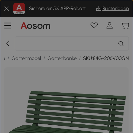
Sichere dir 5% APP-Rabatt
Runterladen
sse
/
Gartenmöbel
/
Gartenbänke
/
SKU:84G-206V00GN