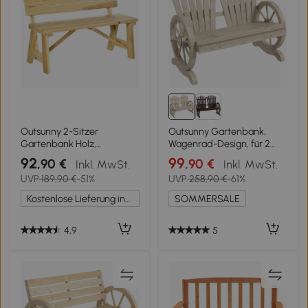
Outsunny 2-Sitzer
Outsunny Gartenbank,
Gartenbank Holz,
Wagenrad-Design, für 2
wetterfest Sitzbank, UV-
Personen, Naturholz
92
99
,90 €
,90 €
Inkl. MwSt.
Inkl. MwSt.
Beständig Gartenmöbel
UVP
189,90 €
-51%
UVP
258,90 €
-61%
mit Rückenlehnen,
Parkbank 220kg belastbar,
Kostenlose Lieferung innerhalb Deutschlands
SOMMERSALE
Balkonbank, Holzbank für
Balkon Terrasse, Garten, 116
x 56 x 80 cm, Natur
4,9
5