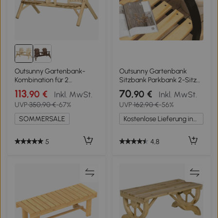
Outsunny Gartenbank-
Outsunny Gartenbank
Kombination für 2
Sitzbank Parkbank 2-Sitzer
Personen, integrierter Tisch,
Garten Stahl+Kiefernholz
113
70
,90 €
,90 €
Inkl. MwSt.
Inkl. MwSt.
Naturholz, 157 x 88 x 103 cm
Natur B122 x T60 x H83 cm
UVP
350,90 €
-67%
UVP
162,90 €
-56%
SOMMERSALE
Kostenlose Lieferung innerhalb Deutschlands
5
4,8