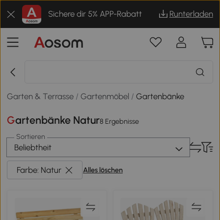
Sichere dir 5% APP-Rabatt
Runterladen
Garten & Terrasse
/
Gartenmöbel
/
Gartenbänke
Gartenbänke Natur
8 Ergebnisse
Sortieren
Beliebtheit
Farbe: Natur
Alles löschen