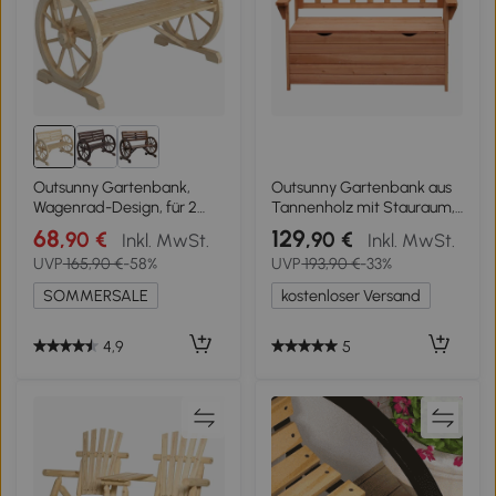
Outsunny Gartenbank,
Outsunny Gartenbank aus
Wagenrad-Design, für 2
Tannenholz mit Stauraum,
Personen, Naturholz,
Maße 112L x 58B x 84H cm
68
129
,90 €
,90 €
Inkl. MwSt.
Inkl. MwSt.
dunkelbraun, 105,5 x 56 x
UVP
165,90 €
-58%
UVP
193,90 €
-33%
79 cm, Natur
SOMMERSALE
kostenloser Versand
4,9
5