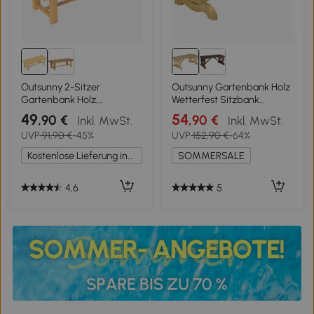
Outsunny 2-Sitzer
Outsunny Gartenbank Holz
Gartenbank Holz,
Wetterfest Sitzbank
wetterfest Sitzbank,
Gartenmöbel Rustikale
49
54
,90 €
,90 €
Inkl. MwSt.
Inkl. MwSt.
Gartenmöbel mit
Bank Natur 98 x 50 x 39,5
UVP
91,90 €
-45%
UVP
152,90 €
-64%
Wasserresistente
cm
Lackierung, Parkbank
Kostenlose Lieferung innerhalb Deutschlands
SOMMERSALE
250kg belastbar, Holzbank
für Balkon Terrasse, Garten,
110 x 38 x 35 cm Naturholz
4,6
5