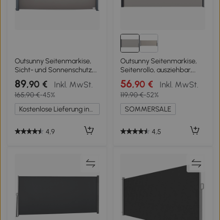
Outsunny Seitenmarkise,
Outsunny Seitenmarkise,
Sicht- und Sonnenschutz,
Seitenrollo, ausziehbar,
Seitenrollo, Polyester, Grau,
Sichtschutz,
89
56
,90 €
,90 €
Inkl. MwSt.
Inkl. MwSt.
3 x 1,6 m
Aluminium/Polyester, 3 x 1,4
165,90 €
-45%
119,90 €
-52%
m, Hellgrau
Kostenlose Lieferung innerhalb Deutschlands
SOMMERSALE
4,9
4,5