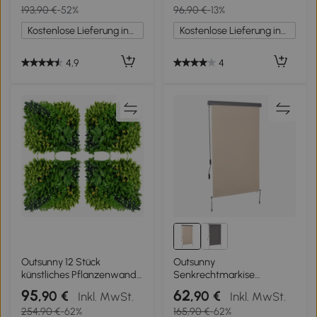
193,90 €
-52%
96,90 €
-13%
Reißverschlusstür 6
140x143x190 cm Weiß
aufrollbare Fenster Grün
Kostenlose Lieferung innerhalb Deutschlands
Kostenlose Lieferung innerhalb Deutschlands
4,9
4
Outsunny 12 Stück
Outsunny
künstliches Pflanzenwand
Senkrechtmarkise
Hecke 50x50 cm UV-
Balkonmarkise
95
62
,90 €
,90 €
Inkl. MwSt.
Inkl. MwSt.
Schutz Sichtschutz
Vertikalmarkise Windschutz
254,90 €
-62%
165,90 €
-62%
Mehrblättriges Design
Seitenrollo Sichtschutz mit