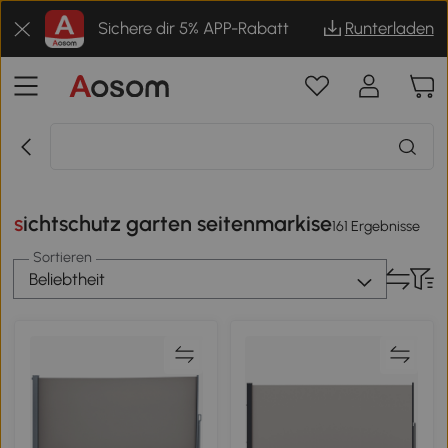
Sichere dir 5% APP-Rabatt
Runterladen
sichtschutz garten seitenmarkise
161 Ergebnisse
Sortieren
Beliebtheit