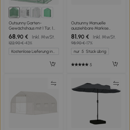
1+
Outsunny Garten-
Outsunny Manuelle
Gewächshaus mit 1 Tür, 1
ausziehbare Markise
Fenster, 3-stufige Regale für
Teleskopisches Verdeck
68
81
,90 €
,90 €
Inkl. MwSt.
Inkl. MwSt.
Gemüse Pflanzen Blumen
ohne Bohren 3L x 1,5B m
122,90 €
-43%
98,90 €
-17%
PE Plane 140 x 143 x 190 cm
Verstellbare Neigung und
Höhe Schnelle Installation
Kostenlose Lieferung innerhalb Deutschlands
nur
5
Stück übrig
Metall Alu Polyester UV-
beständig Bordeaux
5