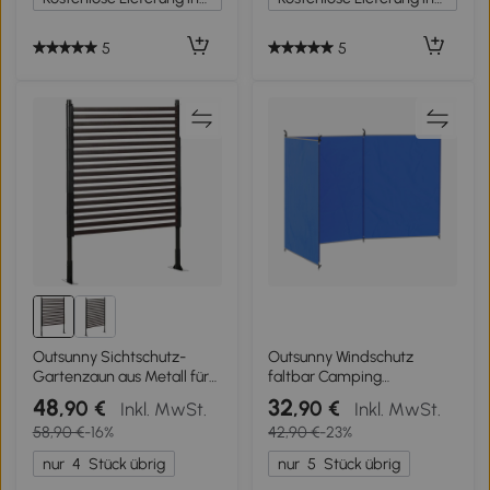
Polyesterstoff+Aluminium
Polyesterstoff+Aluminium
Grau 200 x 120 cm
Cremeweiß 250 x 160 cm
5
5
Outsunny Sichtschutz-
Outsunny Windschutz
Gartenzaun aus Metall für
faltbar Camping
den Außenbereich mit
Sichtschutz mit
48
32
,90 €
,90 €
Inkl. MwSt.
Inkl. MwSt.
Füßen oder Pfosten zum
Tragetasche Stahlstangen
58,90 €
-16%
42,90 €
-23%
Einstecken, modular, 93L x
für Camping Garten Strand
22l x 124H cm
450 x 150 cm Blau
nur
4
Stück übrig
nur
5
Stück übrig