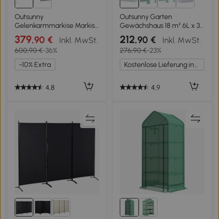
Outsunny
Outsunny Garten
Gelenkarmmarkise Markise
Gewächshaus 18 m² 6L x 3B
4,5 x 3m Verstellbare
x 2H m mit Tür + rollbaren
379
212
,90 €
,90 €
Inkl. MwSt.
Inkl. MwSt.
Terrassenmarkise
Seitenwänden mit
600,90 €
-36%
276,90 €
-23%
Sonnenschutz mit Alu-
Reißverschluss, 12 Fenstern,
Rahmen & Handkurbel
verzinktem Stahl PE
-10% Extra
Kostenlose Lieferung innerhalb Deutschlands
Balkonmarkise für Balkon,
Hochdichtem 140 g/m²
Terrasse Beige
Anti-UV Weiß
4,8
4,9