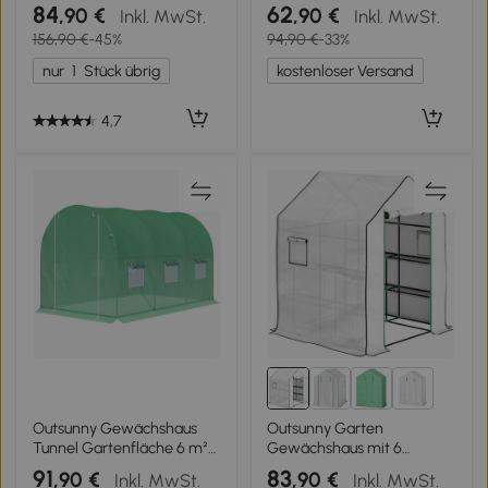
höhenverstellbar, mit
Fenstern und 2 U-Regalen
84
62
,90 €
,90 €
Inkl. MwSt.
Inkl. MwSt.
Handkurbel, Metallrahmen,
für Gemüse Pflanzen
156,90 €
-45%
94,90 €
-33%
grau, 2 x 2,15-3,05 m
Blumen PE-Abdeckung
140x73x190 cm
nur
1
Stück übrig
kostenloser Versand
4,7
1+
Outsunny Gewächshaus
Outsunny Garten
Tunnel Gartenfläche 6 m²
Gewächshaus mit 6
3L x 2B x 2H m Verstärkter
Regalen aus PE-Abdeckung
91
83
,90 €
,90 €
Inkl. MwSt.
Inkl. MwSt.
Rohrrahmen
und Stahlrahmen