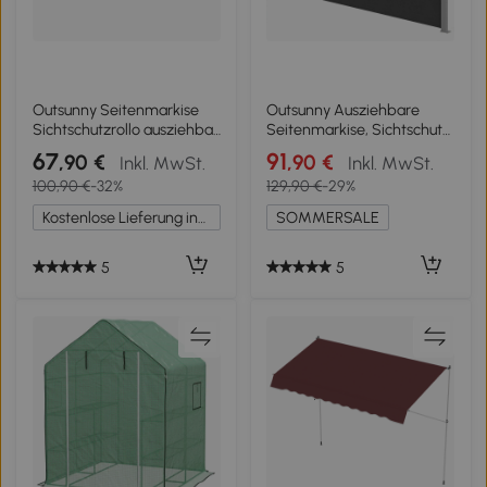
Outsunny Seitenmarkise
Outsunny Ausziehbare
Sichtschutzrollo ausziehbar
Seitenmarkise, Sichtschutz
3 x 1,6 m Metall Polyester
für Außenbereiche,
67
91
,90 €
,90 €
Inkl. MwSt.
Inkl. MwSt.
wasserdicht UV-beständig
Wasserabweisend, UV 50+,
100,90 €
-32%
129,90 €
-29%
180 g/m² grau
420 x 185 cm, Dunkelgrau
Kostenlose Lieferung innerhalb Deutschlands
SOMMERSALE
5
5