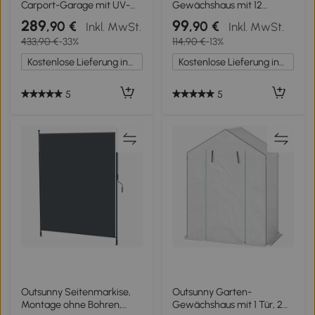
Carport-Garage mit UV-
Gewächshaus mit 12
Schutz UPF 30 +,
Regalen, Rolltür, PE-
289
99
,90 €
,90 €
Inkl. MwSt.
Inkl. MwSt.
abnehmbare
Abdeckung und
433,90 €
-33%
114,90 €
-13%
Seitenwände, 5 x 3 m
Stahlrahmen 140x213x190
Beige
cm Weiß
Kostenlose Lieferung innerhalb Deutschlands
Kostenlose Lieferung innerhalb Deutschlands
5
5
Outsunny Seitenmarkise,
Outsunny Garten-
Montage ohne Bohren,
Gewächshaus mit 1 Tür, 2