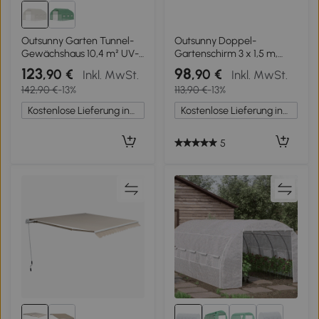
Outsunny Garten Tunnel-
Outsunny Doppel-
Gewächshaus 10,4 m² UV-
Gartenschirm 3 x 1,5 m,
Schutz aufrollbare
Außenschirm mit
123
98
,90 €
,90 €
Inkl. MwSt.
Inkl. MwSt.
Reißverschlusstür Mesh-
Sandsäcken, UV-Schutz
142,90 €
-13%
113,90 €
-13%
Fenster 350 x 300 x 200
50+, Dunkelgrau
cm weiß
Kostenlose Lieferung innerhalb Deutschlands
Kostenlose Lieferung innerhalb Deutschlands
5