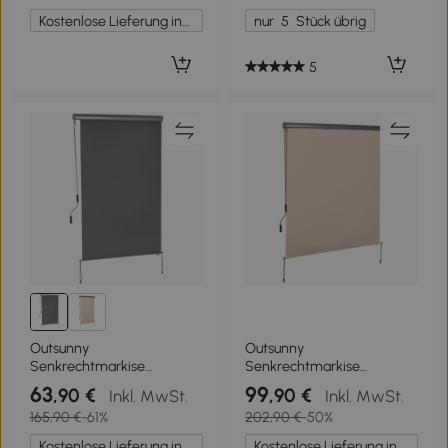
Heckenpflanze für Garten
Handkurbel
Kostenlose Lieferung innerhalb Deutschlands
nur
5
Stück übrig
Outdoor Dekor
Polyesterstoff+Aluminium
Cremeweiß 200 x 120 cm
5
Outsunny
Outsunny
Senkrechtmarkise
Senkrechtmarkise
Balkonmarkise
Balkonmarkise
63
99
,90 €
,90 €
Inkl. MwSt.
Inkl. MwSt.
Vertikalmarkise Windschutz
Vertikalmarkise Windschutz
165,90 €
-61%
202,90 €
-50%
Seitenrollo Sichtschutz mit
Seitenrollo Sichtschutz mit
Handkurbel
Handkurbel
Kostenlose Lieferung innerhalb Deutschlands
Kostenlose Lieferung innerhalb Deutschlands