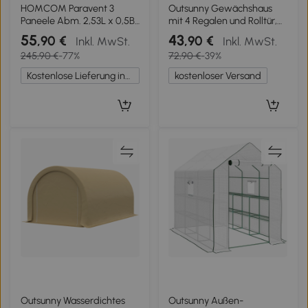
HOMCOM Paravent 3
Outsunny Gewächshaus
Paneele Abm. 2,53L x 0,5B
mit 4 Regalen und Rolltür,
x 1,82H m Seitenstore
aus Metall und PE,
55
43
,90 €
,90 €
Inkl. MwSt.
Inkl. MwSt.
Sichtschutzzaun auf Fuß
69x49x158 cm, Dunkelgrün
245,90 €
-77%
72,90 €
-39%
Raumteiler Metall Polyester
Kostenlose Lieferung innerhalb Deutschlands
kostenloser Versand
Outsunny Wasserdichtes
Outsunny Außen-