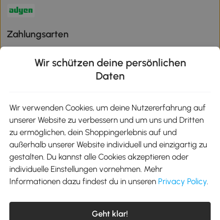
Zahlungsarten
Wir schützen deine persönlichen
Daten
Klimaschutz
Wir verwenden Cookies, um deine Nutzererfahrung auf
unserer Website zu verbessern und um uns und Dritten
Aosom-App
zu ermöglichen, dein Shoppingerlebnis auf und
außerhalb unserer Website individuell und einzigartig zu
gestalten. Du kannst alle Cookies akzeptieren oder
Google Play
individuelle Einstellungen vornehmen. Mehr
Informationen dazu findest du in unseren
Privacy Policy
.
Tel.: +49 40 87408465
Geht klar!
E-Mail:
kontakt@aosom.de