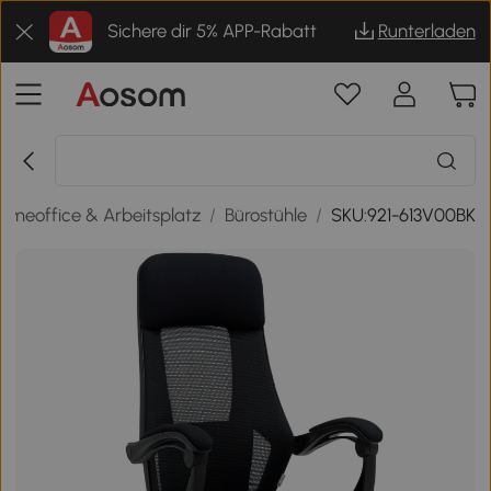
Sichere dir 5% APP-Rabatt
Runterladen
omeoffice & Arbeitsplatz
/
Bürostühle
/
SKU:921-613V00BK