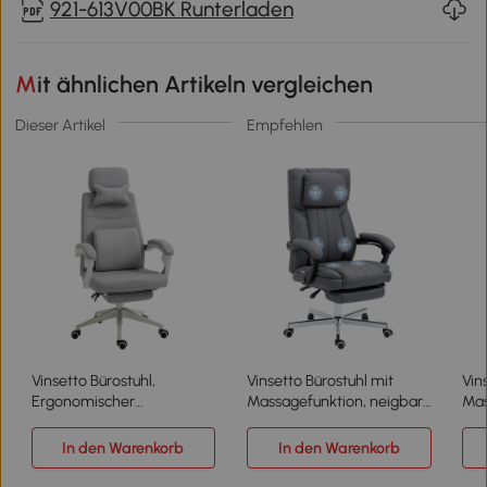
921-613V00BK Runterladen
Mit ähnlichen Artikeln vergleichen
Dieser Artikel
Empfehlen
Vinsetto Bürostuhl,
Vinsetto Bürostuhl mit
Vin
Ergonomischer
Massagefunktion, neigbare
Mas
Schreibtischstuhl mit
Rücklehne, ausziehbare
erg
Kopfkissen, Lendenkissen,
Fußstütze, Leinenoptik,
122
In den Warenkorb
In den Warenkorb
höhenverstellbar
grau, 65 x 61 x 113 cm
Gamingstuhl mit Fußstütze,