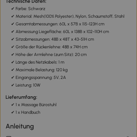
Technische Daten:
✔ Farbe: Schwarz
✔ Material: Mesh(100% Polyester), Nylon, Schaumstoff, Stahl
✔ Gesamtabmessungen: 60L x 57B x 115-123H cm
✔ Abmessung Liegefläche: 60L x 138B x 102-110H cm
✔ Sitzabmessungen: 48B x 48T x 43-51H cm
✔ Größe der Rückenlehne: 48B x 74H cm
✔ Höhe der Armlehne (zum Sitz): 20 cm
✔ Länge des Netzkabels: 1 m
✔ Maximale Belastung: 120 kg
✔ Eingangsspannung: 5V, 2A
✔ Leistung: 10W
Lieferumfang:
✔ 1 x Massage Bürostuhl
✔ 1 x Handbuch
Anleitung