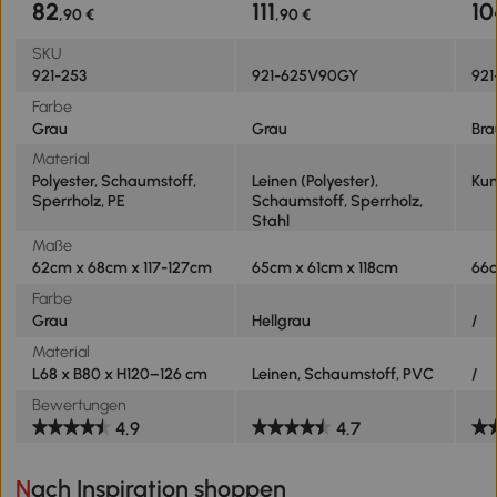
82
111
10
,90 €
,90 €
hoher Rückenlehne, Grau
62 x 68 x 117-127 cm
SKU
921-253
921-625V90GY
92
Farbe
Grau
Grau
Bra
Material
Polyester, Schaumstoff,
Leinen (Polyester),
Kun
Sperrholz, PE
Schaumstoff, Sperrholz,
Stahl
Maße
62cm x 68cm x 117-127cm
65cm x 61cm x 118cm
66c
Farbe
Grau
Hellgrau
/
Material
L68 x B80 x H120–126 cm
Leinen, Schaumstoff, PVC
/
Bewertungen
4.9
4.7
Nach Inspiration shoppen