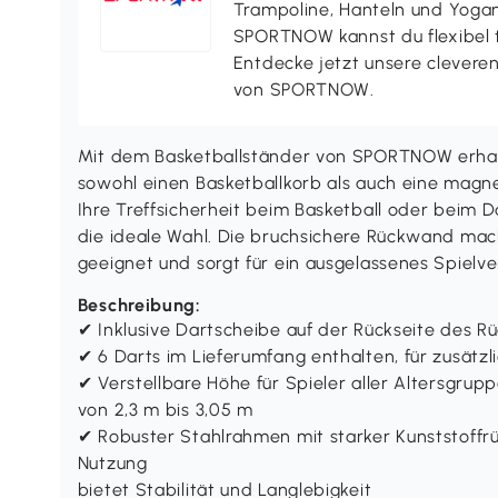
Trampoline, Hanteln und Yogama
SPORTNOW kannst du flexibel t
Entdecke jetzt unsere clever
von SPORTNOW.
Mit dem Basketballständer von SPORTNOW erhalten
sowohl einen Basketballkorb als auch eine magne
Ihre Treffsicherheit beim Basketball oder beim D
die ideale Wahl. Die bruchsichere Rückwand ma
geeignet und sorgt für ein ausgelassenes Spielv
Beschreibung:
✔ Inklusive Dartscheibe auf der Rückseite des R
✔ 6 Darts im Lieferumfang enthalten, für zusätzl
✔ Verstellbare Höhe für Spieler aller Altersgrup
von 2,3 m bis 3,05 m
✔ Robuster Stahlrahmen mit starker Kunststoffr
Nutzung
bietet Stabilität und Langlebigkeit