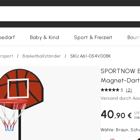
bedarf
Baby & Kind
Sport & Freizeit
Baum
rsport
/
Basketballständer
/
SKU:A61-054V00BK
SPORTNOW Bas
Magnet-Dart
5
(2)
Versand durch Ao
40
UV
,90 €
Ink
Wähle:
Braun, Sch