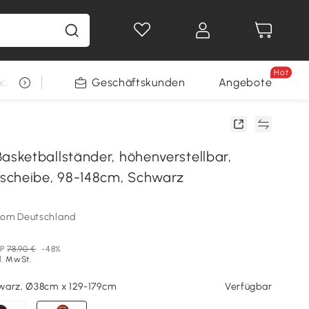
Hot
arkt
Restposten
Geschäftskunden
Gewinnspiele
Angebote
ketballständer, höhenverstellbar,
scheibe, 98-148cm, Schwarz
som Deutschland
P
78,90 €
-48%
l. MwSt.
warz, Ø38cm x 129-179cm
Verfügbar